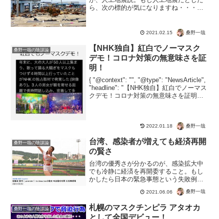
ら、次の標的が気になりますね・・・人
工地震の存在がYahooニュースで明らか
になる日がくるとは思わなかったな人工
地震はかなり昔から実際にあった技術で
桑野一哉
2021.02.15
あって、陰謀論でもなん...
【NHK独自】紅白でノーマスク
桑野一哉の陰謀論
デモ！コロナ対策の無意味さを証
明！
{ "@context": "", "@type": "NewsArticle",
"headline": "【NHK独自】紅白でノーマス
クデモ！コロナ対策の無意味さを証明！",
"image": [ "" ], "datePublishe...
桑野一哉
2022.01.18
台湾、感染者が増えても経済再開
桑野一哉の陰謀論
の賢さ
台湾の優秀さが分かるのが、感染拡大中
でも冷静に経済を再開委すること。もし
かしたら日本の緊急事態という失敗例を
参考にしたのかもしれませんね。台湾プ
桑野一哉
2021.06.06
ロ野球、8日から観客動員 1試合に最大
1000人無観客で公式戦を実施している台
札幌のマスクチンピラ アタオカ
桑野一哉の陰謀論
湾プロ野球（CPB...
として全国デビュー！