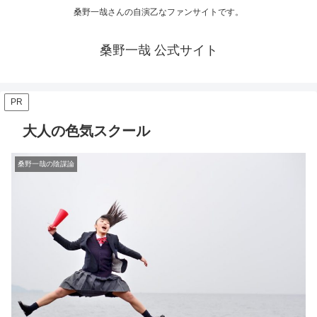
桑野一哉さんの自演乙なファンサイトです。
桑野一哉 公式サイト
PR
大人の色気スクール
桑野一哉の陰謀論