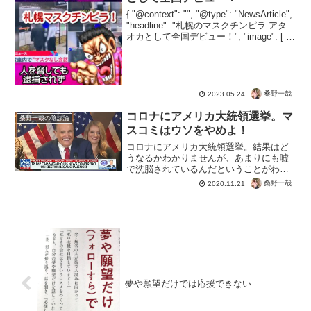
{ "@context": "", "@type": "NewsArticle",
"headline": "札幌のマスクチンピラ アタ
オカとして全国デビュー！", "image": [ ""
], "datePublished": "20...
桑野一哉
2023.05.24
コロナにアメリカ大統領選挙。マ
桑野一哉の陰謀論
スコミはウソをやめよ！
コロナにアメリカ大統領選挙。結果はど
うなるかわかりませんが、あまりにも嘘
で洗脳されているんだということがわか
ったのの大きな収穫。もっとも騙されて
桑野一哉
2020.11.21
る人が多いと民主主義ではリスクでしか
ないんだけど。トランプ弁護団が日本時
間未明に1時間半を超える...
夢や願望だけでは応援できない