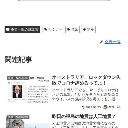
桑野一哉の陰謀論
セミナー
色気
講座
桑野一哉
関連記事
オーストラリア、ロックダウン失
桑野一哉の陰謀論
敗でコロナ辞めるってよ！
オーストラリアでも、やっぱりコロナは
ただの風邪。というかそもそも新型コロ
ナウイルスの感染状況を考えても、指定
感染症による人災でしかないですから
桑野一哉
2021.08.23
ね。もっとも、ワクチンの摂氏率が目標
に達したからじゃないの？と思ったので
昨日の福島の地震は人工地震？
すが、23.9%しかありま...
桑野一哉の陰謀論
人工地震とは福島の地震で噂になるの
が、人工地震説。もし人工地震だとした