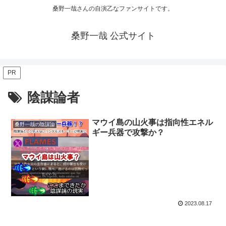
桑野一哉さんの自演乙なファンサイトです。
桑野一哉 公式サイト
PR
陰謀論者
マウイ島の山火事は指向性エネル
桑野一哉の陰謀論
ギー兵器で攻撃か？
2023.08.17