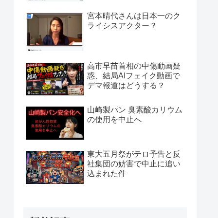
宮本晴代さんは日本一のク
ライシスアクター？
高市早苗首相の中傷動画疑
惑、結局AIフェイク動画で
デマ報道はどうする？
山崎製パン 臭素酸カリウム
の使用を中止へ
東大五月祭がテロ予告と反
社集団の妨害で中止に追い
込まれた件