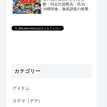
断：同志社国際高「民泊・
沖縄研修」徹底調査の衝撃
カテゴリー
アイテム
ステマ（デマ）