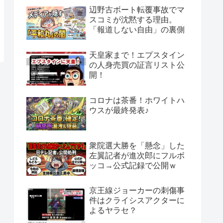
辺野古ボート転覆事故でマ
スコミが沈黙する理由。
「報道しない自由」の裏側
天皇家まで！エプスタイン
の人身売買の証言リスト公
開！
コロナは茶番！ホワイトハ
ウスが最終発表♪
衆院選大勝を「懸念」した
左翼記者が進次郎にフルボ
ッコ→公式記録で公開ｗ
京王線ジョーカーの刺傷事
件はクライシスアクターに
よるヤラセ？