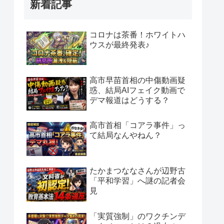
新着記事
コロナは茶番！ホワイトハ
ウスが最終発表♪
高市早苗首相の中傷動画疑
惑、結局AIフェイク動画で
デマ報道はどうする？
高市首相「コアラ事件」っ
て結局なんやねん？
たかまつななさんが辺野古
「平和学習」へ謎の記者会
見
「実質強制」のワクチンデ