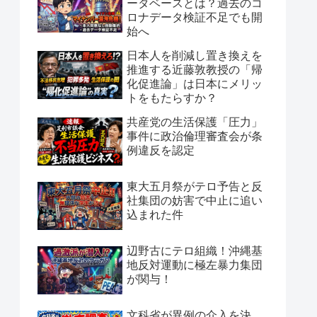
ータベースとは？過去のコ
ロナデータ検証不足でも開
始へ
日本人を削減し置き換えを
推進する近藤敦教授の「帰
化促進論」は日本にメリッ
トをもたらすか？
共産党の生活保護「圧力」
事件に政治倫理審査会が条
例違反を認定
東大五月祭がテロ予告と反
社集団の妨害で中止に追い
込まれた件
辺野古にテロ組織！沖縄基
地反対運動に極左暴力集団
が関与！
文科省が異例の介入を決