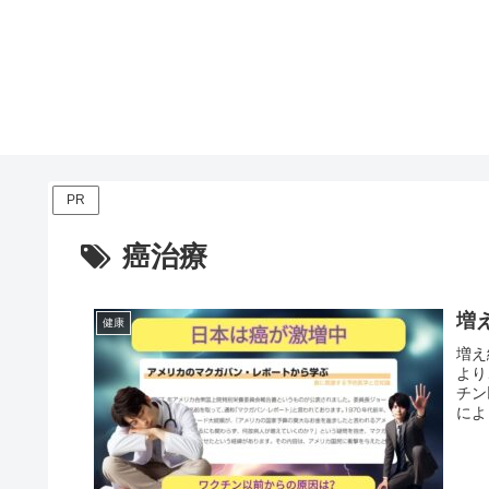
PR
癌治療
増
健康
増え
より
チン
によ