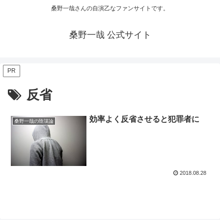
桑野一哉さんの自演乙なファンサイトです。
桑野一哉 公式サイト
PR
反省
効率よく反省させると犯罪者に
桑野一哉の陰謀論
2018.08.28