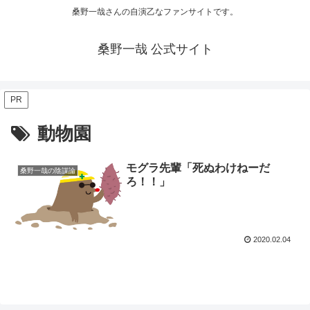
桑野一哉さんの自演乙なファンサイトです。
桑野一哉 公式サイト
PR
動物園
モグラ先輩「死ぬわけねーだ
桑野一哉の陰謀論
ろ！！」
2020.02.04