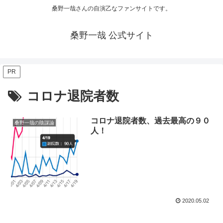
桑野一哉さんの自演乙なファンサイトです。
桑野一哉 公式サイト
PR
コロナ退院者数
コロナ退院者数、過去最高の９０
桑野一哉の陰謀論
人！
2020.05.02