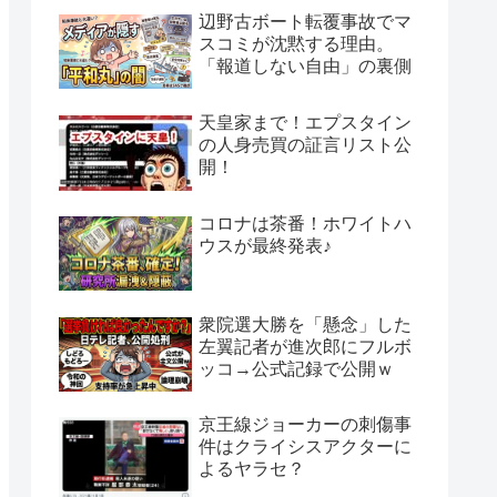
辺野古ボート転覆事故でマ
スコミが沈黙する理由。
「報道しない自由」の裏側
天皇家まで！エプスタイン
の人身売買の証言リスト公
開！
コロナは茶番！ホワイトハ
ウスが最終発表♪
衆院選大勝を「懸念」した
左翼記者が進次郎にフルボ
ッコ→公式記録で公開ｗ
京王線ジョーカーの刺傷事
件はクライシスアクターに
よるヤラセ？