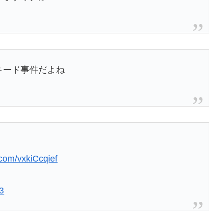
キード事件だよね
r.com/vxkiCcqief
3