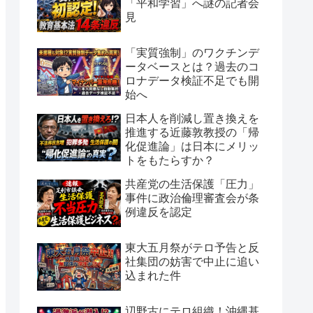
「平和学習」へ謎の記者会
見
「実質強制」のワクチンデ
ータベースとは？過去のコ
ロナデータ検証不足でも開
始へ
日本人を削減し置き換えを
推進する近藤敦教授の「帰
化促進論」は日本にメリッ
トをもたらすか？
共産党の生活保護「圧力」
事件に政治倫理審査会が条
例違反を認定
東大五月祭がテロ予告と反
社集団の妨害で中止に追い
込まれた件
辺野古にテロ組織！沖縄基