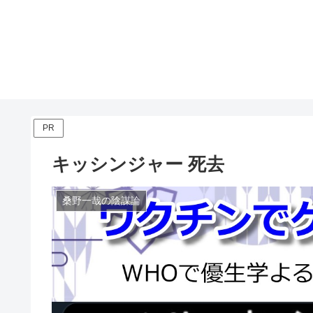
PR
キッシンジャー 死去
桑野一哉の陰謀論