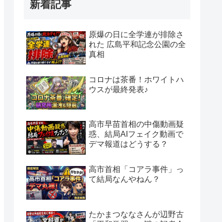
新着記事
原爆の日に全学連が排除さ
れた 広島平和記念公園の全
真相
コロナは茶番！ホワイトハ
ウスが最終発表♪
高市早苗首相の中傷動画疑
惑、結局AIフェイク動画で
デマ報道はどうする？
高市首相「コアラ事件」っ
て結局なんやねん？
たかまつななさんが辺野古