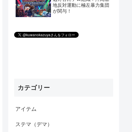
地反対運動に極左暴力集団
が関与！
カテゴリー
アイテム
ステマ（デマ）