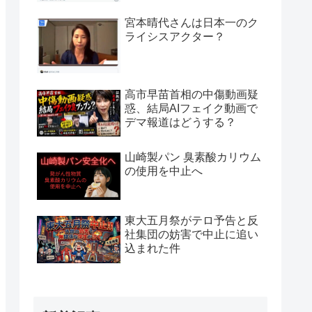
宮本晴代さんは日本一のク
ライシスアクター？
高市早苗首相の中傷動画疑
惑、結局AIフェイク動画で
デマ報道はどうする？
山崎製パン 臭素酸カリウム
の使用を中止へ
東大五月祭がテロ予告と反
社集団の妨害で中止に追い
込まれた件