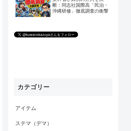
断：同志社国際高「民泊・
沖縄研修」徹底調査の衝撃
カテゴリー
アイテム
ステマ（デマ）