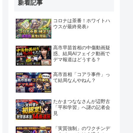
新着記事
コロナは茶番！ホワイトハ
ウスが最終発表♪
高市早苗首相の中傷動画疑
惑、結局AIフェイク動画で
デマ報道はどうする？
高市首相「コアラ事件」っ
て結局なんやねん？
たかまつななさんが辺野古
「平和学習」へ謎の記者会
見
「実質強制」のワクチンデ