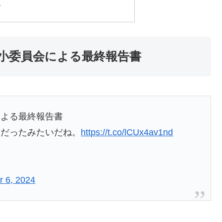
ト
小委員会による最終報告書
による最終報告書
敗だったみたいだね。
https://t.co/lCUx4av1nd
 6, 2024