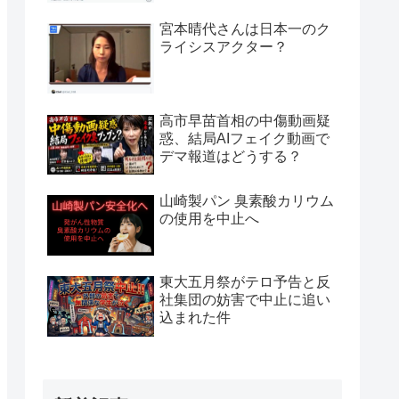
宮本晴代さんは日本一のク
ライシスアクター？
高市早苗首相の中傷動画疑
惑、結局AIフェイク動画で
デマ報道はどうする？
山崎製パン 臭素酸カリウム
の使用を中止へ
東大五月祭がテロ予告と反
社集団の妨害で中止に追い
込まれた件