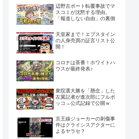
辺野古ボート転覆事故でマ
スコミが沈黙する理由。
「報道しない自由」の裏側
天皇家まで！エプスタイン
の人身売買の証言リスト公
開！
コロナは茶番！ホワイトハ
ウスが最終発表♪
衆院選大勝を「懸念」した
左翼記者が進次郎にフルボ
ッコ→公式記録で公開ｗ
京王線ジョーカーの刺傷事
件はクライシスアクターに
よるヤラセ？