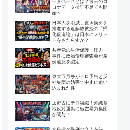
ータベースとは？過去のコ
ロナデータ検証不足でも開
始へ
日本人を削減し置き換えを
推進する近藤敦教授の「帰
化促進論」は日本にメリッ
トをもたらすか？
共産党の生活保護「圧力」
事件に政治倫理審査会が条
例違反を認定
東大五月祭がテロ予告と反
社集団の妨害で中止に追い
込まれた件
辺野古にテロ組織！沖縄基
地反対運動に極左暴力集団
が関与！
文科省が異例の介入を決