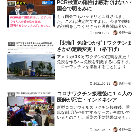
PCR検査の陽性は感染ではない・
健康
国会で明るみに
もう国会でもハッキリと回答されまし
た。これは決定的ですよね。今まで同様
の説明をしてくださった医療関係者や専
門家は何人もいます。しかし陽性者が感
桑野一哉
2020.12.08
染者でないとコロナ祭りが盛り上がらな
いため、ウソの報道が行われていたわけ
【悲報】免疫つかず！ワクチンま
健康
です。これでハッキリしたの...
さかの定義変更！（格下げ）
アメリカCDCがワクチンの定義を変更！
免疫を作る×→免疫を刺激するに格下げ。
コロナワクチンを接種することにより、
免疫をつけて感染を予防したり重症化を
防ぐとされていました。もちろんそんな
事実はないので、定義を変更とい
桑野一哉
2021.09.11
う・・・免疫を作る×免疫を...
コロナワクチン接種後に１４人の
健康
医師が死亡・インドネシア
新型コロナウイルスワクチン接種後、重
篤な副反応や死亡するケースが相次いで
いるとのこと。感染の予防効果はそもそ
もないので、ただ単に不幸を増やすだけ
の効果という。インドネシアは中国のシ
桑野一哉
2021.06.27
ノバック製とのことですが、世界中でよ
い報告がないので注意が必...