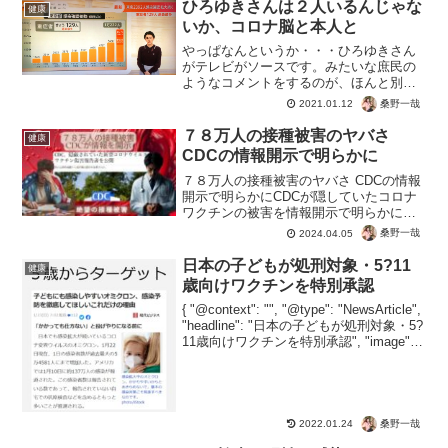
ひろゆきさんは２人いるんじゃな
健康
いか、コロナ脳と本人と
やっぱなんというか・・・ひろゆきさん
がテレビがソースです。みたいな庶民の
ようなコメントをするのが、ほんと別人
なんじゃな？と思っちゃうんですよね。
桑野一哉
2021.01.12
PCR検査の「陽性」は「感染」ではな
い。なんて私らズブの素人でもしたり顔
７８万人の接種被害のヤバさ
健康
で吠えるくらいですから知...
CDCの情報開示で明らかに
７８万人の接種被害のヤバさ CDCの情報
開示で明らかにCDCが隠していたコロナ
ワクチンの被害を情報開示で明らかに。
mRNAワクチンの毒性や致命的なリスク
桑野一哉
2024.04.05
が世界中を襲うことに。それでもアメリ
カはせいぜい３回目でコロナ自体を相手
日本の子どもが処刑対象・5?11
健康
にせず。４回目以...
歳向けワクチンを特別承認
{ "@context": "", "@type": "NewsArticle",
"headline": "日本の子どもが処刑対象・5?
11歳向けワクチンを特別承認", "image": [
"" ], "datePublished": ...
桑野一哉
2022.01.24