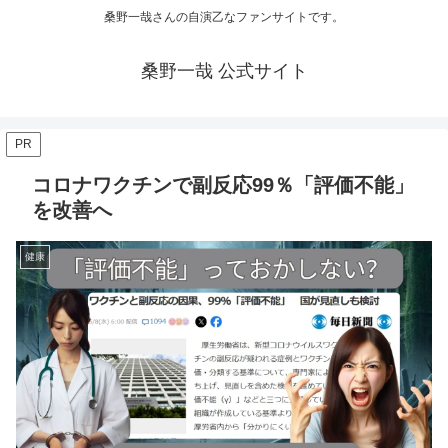
桑野一哉さんの自演乙なファンサイトです。
桑野一哉 公式サイト
PR
コロナワクチンで副反応99％「評価不能」
を改善へ
健康