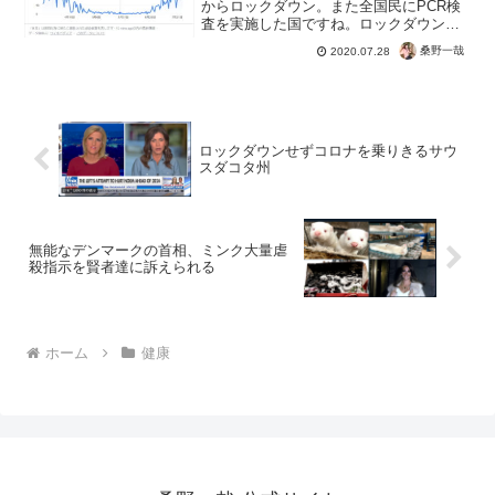
からロックダウン。また全国民にPCR検
査を実施した国ですね。ロックダウンし
ても国民全員にPCR検査の効果の実例。
桑野一哉
2020.07.28
感染のタイミングをズラす効果はありそ
う。そしてそのあとに再び感染がはじま
る。日本でも検索...
ロックダウンせずコロナを乗りきるサウ
スダコタ州
無能なデンマークの首相、ミンク大量虐
殺指示を賢者達に訴えられる
ホーム
健康