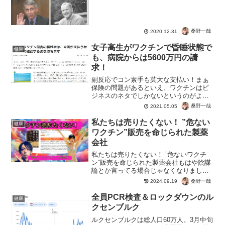
よ、PCR検査で「陽性」をでてもそもそ
も「感染」ではない。さらにWHOも信用
できないってことで...
桑野一哉
2020.12.31
女子高生がワクチンで昏睡状態で
健康
も、病院からは5600万円の請
求！
副反応でコン素手も莫大な支払い！まぁ
保険の問題があるといえ、ワクチンはビ
ジネスのネタでしかないというのがよく
分かる事例。そもそも高校生なんてコロ
桑野一哉
2021.05.05
ナのリスクしかなく、ワクチンなんて毒
物を体内に入れる必要はまったくありま
私たちは売りたくない！ ”危ない
健康
せん。それでも接種年齢を...
ワクチン”販売を命じられた製薬
会社
私たちは売りたくない！ ”危ないワクチ
ン”販売を命じられた製薬会社もはや陰謀
論とか言ってる場合じゃなくなりました
ね。Meiji Seika ファルマ株式会社の現役
桑野一哉
2024.09.19
社員って・・・「私たちは売りたくな
い！ ”危ないワクチン”販売を命じられた
全員PCR検査＆ロックダウンのル
健康
製薬...
クセンブルク
ルクセンブルクは総人口60万人。3月中旬