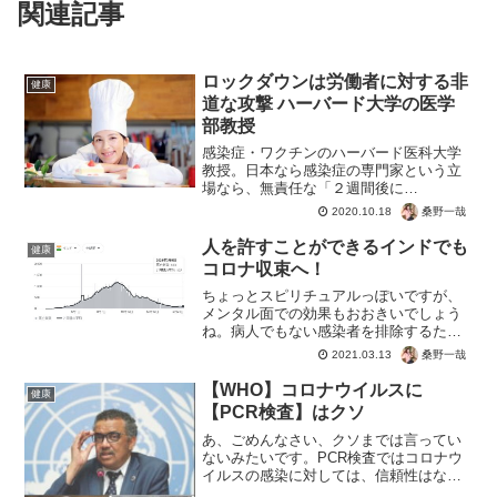
関連記事
ロックダウンは労働者に対する非
健康
道な攻撃 ハーバード大学の医学
部教授
感染症・ワクチンのハーバード医科大学
教授。日本なら感染症の専門家という立
場なら、無責任な「２週間後に
は・・・」的な盛った笑い話で終わるけ
桑野一哉
2020.10.18
ど、政治まで含めて発言できるとは抽象
度が高いですね。「ロックダウン政策
人を許すことができるインドでも
健康
は、労働して生活の糧を稼いでいる労...
コロナ収束へ！
ちょっとスピリチュアルっぽいですが、
メンタル面での効果もおおきいでしょう
ね。病人でもない感染者を排除するため
に、地域からクレーム張り紙などを行う
桑野一哉
2021.03.13
醜い日本人。条件はありながら自ら情報
収集を怠り、事実を検証し深く考えるこ
【WHO】コロナウイルスに
健康
とを怠った罰。それが非科...
【PCR検査】はクソ
あ、ごめんなさい、クソまでは言ってい
ないみたいです。PCR検査ではコロナウ
イルスの感染に対しては、信頼性はない
というところまででした。まぁなんにせ