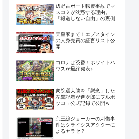
辺野古ボート転覆事故でマ
スコミが沈黙する理由。
「報道しない自由」の裏側
天皇家まで！エプスタイン
の人身売買の証言リスト公
開！
コロナは茶番！ホワイトハ
ウスが最終発表♪
衆院選大勝を「懸念」した
左翼記者が進次郎にフルボ
ッコ→公式記録で公開ｗ
京王線ジョーカーの刺傷事
件はクライシスアクターに
よるヤラセ？