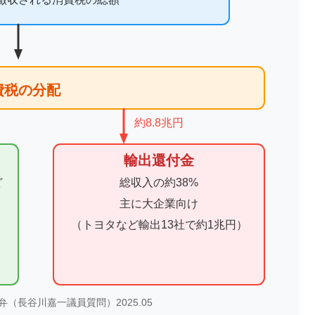
費税の分配
約8.8兆円
輸出還付金
ど
総収入の約38%
主に大企業向け
（トヨタなど輸出13社で約1兆円）
弁（長谷川嘉一議員質問）2025.05