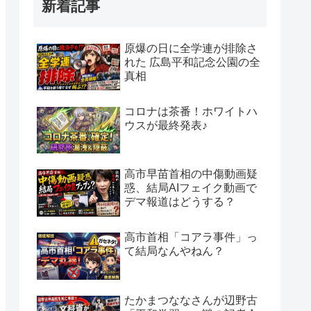
新着記事
原爆の日に全学連が排除さ
れた 広島平和記念公園の全
真相
コロナは茶番！ホワイトハ
ウスが最終発表♪
高市早苗首相の中傷動画疑
惑、結局AIフェイク動画で
デマ報道はどうする？
高市首相「コアラ事件」っ
て結局なんやねん？
たかまつななさんが辺野古