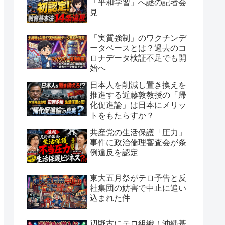
「平和学習」へ謎の記者会
見
「実質強制」のワクチンデ
ータベースとは？過去のコ
ロナデータ検証不足でも開
始へ
日本人を削減し置き換えを
推進する近藤敦教授の「帰
化促進論」は日本にメリッ
トをもたらすか？
共産党の生活保護「圧力」
事件に政治倫理審査会が条
例違反を認定
東大五月祭がテロ予告と反
社集団の妨害で中止に追い
込まれた件
辺野古にテロ組織！沖縄基