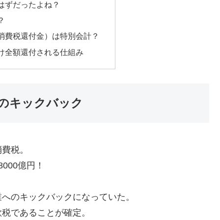
はずだったよね？
？
消費税還付金）は特別会計？
け全額還付される仕組み
のキックバック
消費税。
000億円！
業へのキックバックになっていた。
欺税であることが確定。