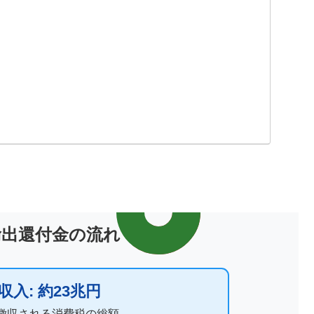
輸出還付金の流れ
入: 約23兆円
徴収される消費税の総額