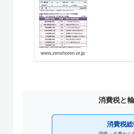
www.zenshoren.or.jp
消費税と
消費税総収
国民・企業から