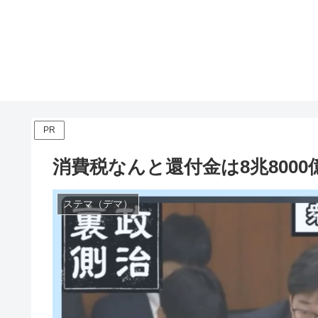
PR
消費税なんと還付金は8兆8000
ステマ（デマ）