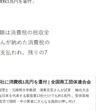
費税1兆円を還付」
社に消費税1兆円を還付 | 全国商工団体連合会
に 税理士・元静岡大学教授 湖東京至さんが試算 輸出大企
日本を代表する製造業13社だけでも約1兆円-。安倍首相
税宣言で国民・中小業者にさらなる負担が押し付け