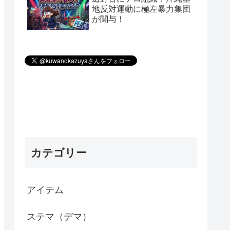
地反対運動に極左暴力集団
が関与！
カテゴリー
アイテム
ステマ（デマ）