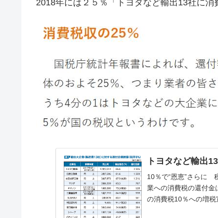
2018年には２５％「トヨタなど輸出13社に消
トヨタなど輸出13
10％で“恩恵”さら
業への消費税の還付金は
の消費税10％への増