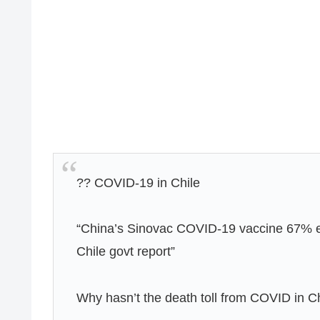
?? COVID-19 in Chile
“China’s Sinovac COVID-19 vaccine 67% eff
Chile govt report”
Why hasn’t the death toll from COVID in 