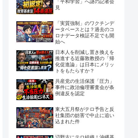
「平和学習」へ謎の記者会
見
「実質強制」のワクチンデ
ータベースとは？過去のコ
ロナデータ検証不足でも開
始へ
日本人を削減し置き換えを
推進する近藤敦教授の「帰
化促進論」は日本にメリッ
トをもたらすか？
共産党の生活保護「圧力」
事件に政治倫理審査会が条
例違反を認定
東大五月祭がテロ予告と反
社集団の妨害で中止に追い
込まれた件
辺野古にテロ組織！沖縄基