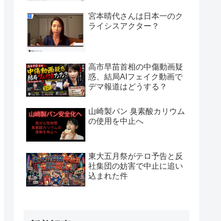
宮本晴代さんは日本一のク
ライシスアクター？
高市早苗首相の中傷動画疑
惑、結局AIフェイク動画で
デマ報道はどうする？
山崎製パン 臭素酸カリウム
の使用を中止へ
東大五月祭がテロ予告と反
社集団の妨害で中止に追い
込まれた件