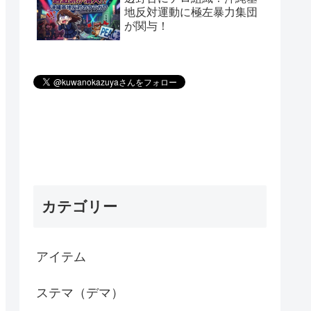
地反対運動に極左暴力集団
が関与！
カテゴリー
アイテム
ステマ（デマ）