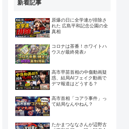
新着記事
原爆の日に全学連が排除さ
れた 広島平和記念公園の全
真相
コロナは茶番！ホワイトハ
ウスが最終発表♪
高市早苗首相の中傷動画疑
惑、結局AIフェイク動画で
デマ報道はどうする？
高市首相「コアラ事件」っ
て結局なんやねん？
たかまつななさんが辺野古