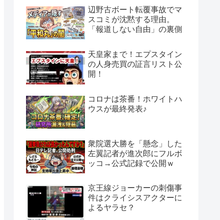
辺野古ボート転覆事故でマ
スコミが沈黙する理由。
「報道しない自由」の裏側
天皇家まで！エプスタイン
の人身売買の証言リスト公
開！
コロナは茶番！ホワイトハ
ウスが最終発表♪
衆院選大勝を「懸念」した
左翼記者が進次郎にフルボ
ッコ→公式記録で公開ｗ
京王線ジョーカーの刺傷事
件はクライシスアクターに
よるヤラセ？