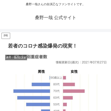
桑野一哉さんの自演乙なファンサイトです。
桑野一哉 公式サイト
PR
若者のコロナ感染爆発の現実！
桑野一哉の陰謀論