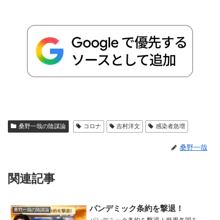
桑野一哉の陰謀論
コロナ
吉村洋文
感染者急増
桑野一哉
関連記事
パンデミック条約を撃退！
桑野一哉の陰謀論