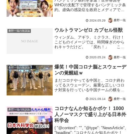
パンデミック条約を撃退！世界各国を
WHOの支配下で管理するパンデミック条
約。虚偽の感染症を政府とメディアで煽
り、殺人ワクチンで人口削減を行う組
織。このパンデミック条約、世界各国が
桑野一哉
2024.05.29
気づきなんとかまずは拒否。しかしIHR改
訂に日本は緊急事態条項...
ウルトラマンゼロ カプセル怪獣
桑野一哉の陰謀論
ウィンダム、アギラ、ミクラス、行け！
こどものイメージでは、時間稼ぎのやら
れキャラだけど。 「戻れ！」 この
カプセル怪獣が生んだのが、ポケモン。
ポケットモンスターの生みの親は、田尻
桑野一哉
2020.05.24
智さん。【『ウルトラセブン』のファン
でもあり、同作のカプセル...
爆笑！中国コロナ脳とスウェーデ
桑野一哉の陰謀論
ンの覚醒組ｗ
まだコロナやってる中国と、コロナ終わ
ってるスウェーデン。厳重な正しいコロ
ナ対策を行っている中国チームの横を通
るスウェーデンの人？なかなかシュール
であるｗまぁ価値観の違いとも言えるの
桑野一哉
2021.09.14
で、それぞれやりたいようにやればい
コロナなんか知るかボケ！ 1000
い。防護服を着ようが無視し...
桑野一哉の陰謀論
人ノーマスクで盛り上がる日本外
科学会
{ "@context": "", "@type": "NewsArticle",
"headline": "コロナなんか知るかボケ！