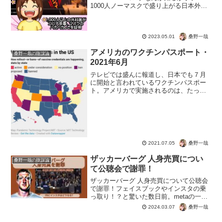
1000人ノーマスクで盛り上がる日本外科
学会", "image": [ "" ], "datePubli...
桑野一哉
2023.05.01
アメリカのワクチンパスポート・
桑野一哉の陰謀論
2021年6月
テレビでは盛んに報道し、日本でも７月
に開始と言われているワクチンパスポー
ト。アメリカで実施されるのは、たった
４州。あたかも世界で実施されるかの報
道はデマです。アメリカのほかに、イギ
リス、イスラエルもワクチンパスポート
は行いません。※2021...
桑野一哉
2021.07.05
ザッカーバーグ 人身売買につい
桑野一哉の陰謀論
て公聴会で謝罪！
ザッカーバーグ 人身売買について公聴会
で謝罪！フェイスブックやインスタの乗
っ取り！？と驚いた数日前。metaの一斉
ダウンも、ザッカーバーグの犯罪支援に
桑野一哉
2024.03.07
関係あるのでしょうか。ザッカーバーグ
を呼び出し追求したのは2024年2月の公聴