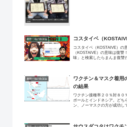
コスタイベ（KOSTAI
桑野一哉の陰謀論
コスタイベ（KOSTAIVE
（KOSTAIVE）の意味は復讐
味」と検索したらまんま復讐だ
ワクチン＆マスク着用
桑野一哉の陰謀論
の結果
ワクチン接種率２０％対８０
ポールとインドネシア。どち
ン、ノーマスクの方が成功して
サウスダコタはワクチ
桑野一哉の陰謀論