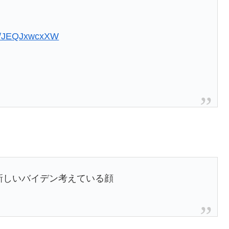
om/JEQJxwcxXW
新しいバイデン考えている顔