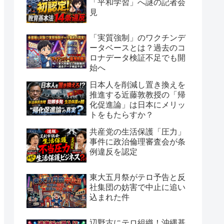
「平和学習」へ謎の記者会
見
「実質強制」のワクチンデ
ータベースとは？過去のコ
ロナデータ検証不足でも開
始へ
日本人を削減し置き換えを
推進する近藤敦教授の「帰
化促進論」は日本にメリッ
トをもたらすか？
共産党の生活保護「圧力」
事件に政治倫理審査会が条
例違反を認定
東大五月祭がテロ予告と反
社集団の妨害で中止に追い
込まれた件
辺野古にテロ組織！沖縄基