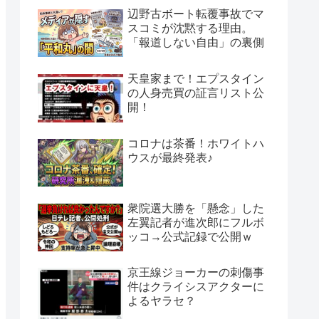
辺野古ボート転覆事故でマ
スコミが沈黙する理由。
「報道しない自由」の裏側
天皇家まで！エプスタイン
の人身売買の証言リスト公
開！
コロナは茶番！ホワイトハ
ウスが最終発表♪
衆院選大勝を「懸念」した
左翼記者が進次郎にフルボ
ッコ→公式記録で公開ｗ
京王線ジョーカーの刺傷事
件はクライシスアクターに
よるヤラセ？