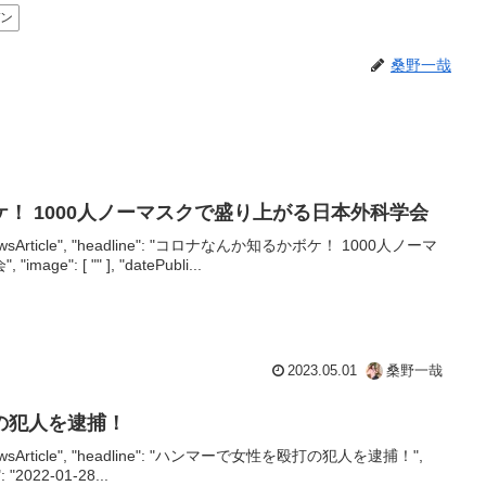
デン
桑野一哉
！ 1000人ノーマスクで盛り上がる日本外科学会
": "NewsArticle", "headline": "コロナなんか知るかボケ！ 1000人ノーマ
": [ "" ], "datePubli...
2023.05.01
桑野一哉
の犯人を逮捕！
": "NewsArticle", "headline": "ハンマーで女性を殴打の犯人を逮捕！",
": "2022-01-28...