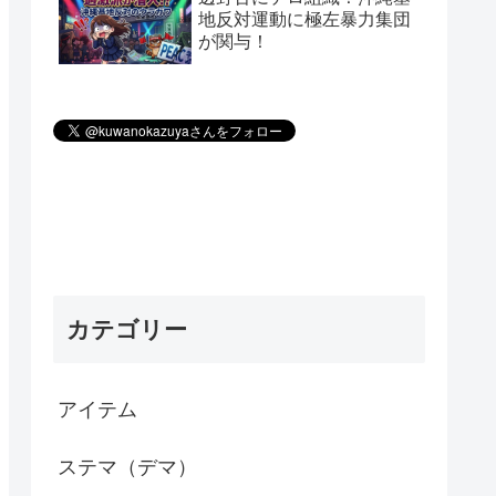
地反対運動に極左暴力集団
が関与！
カテゴリー
アイテム
ステマ（デマ）