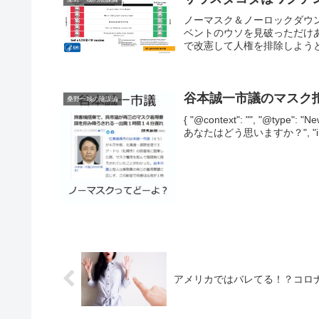
ノーマスク＆ノーロックダウ
ベントのウソを見破っただけ
で改憲して人権を排除しようと
谷本誠一市議のマスク
桑野一哉の陰謀論
{ "@context": "", "@typ
あなたはどう思いますか？", "image": 
アメリカではバレてる！？コロ