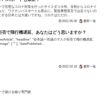
ンで完璧なコロナ対策を行ったサイスダコタ州。当初からコロナイ
あり、ワクチンパスポートも禁止に。緊急事態宣言では足りないの
する日本とは大違いですね。コロナはただの...
2021.05.05
桑野一哉
拒否で飛行機遅延、あなたはどう思いますか？
e": "NewsArticle", "headline": "谷本誠一市議のマスク拒否で飛行機遅延、
[ "" ], "datePublished...
2022.02.16
桑野一哉
ナで儲ける煽り専門家