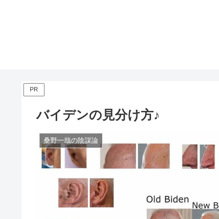
PR
バイデンの見分け方♪
桑野一哉の陰謀論