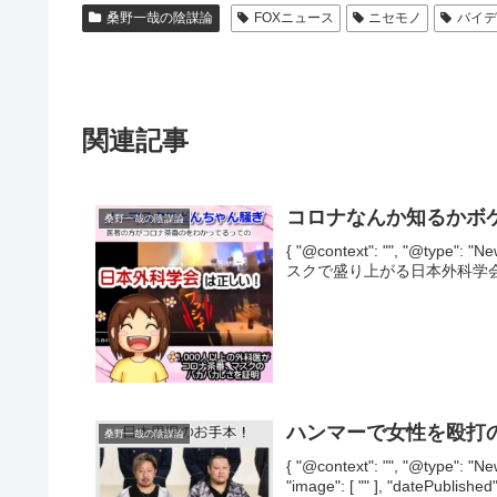
桑野一哉の陰謀論
FOXニュース
ニセモノ
バイ
関連記事
コロナなんか知るかボケ
桑野一哉の陰謀論
{ "@context": "", "@type
スクで盛り上がる日本外科学会", "image
ハンマーで女性を殴打
桑野一哉の陰謀論
{ "@context": "", "@type
"image": [ "" ], "datePublished