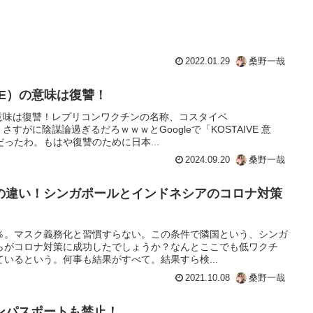
2022.01.29
桑野一哉
VE）の意味は復讐！
）の意味は復讐！レプリコンワクチンの名称、コスタイベ
！さすがに陰謀論過ぎるだろｗｗｗとGoogleで「KOSTAIVE 意
ったわ。もはや復讐のために日本...
2024.09.20
桑野一哉
の違い！シンガポールとインドネシアのコロナ対策
％。マスク義務化と習慣すらない。この条件で隣国という、シンガ
らがコロナ対策に成功したでしょうか？なんとここでも低ワクチ
いるという。何事も結果がすべて。結果すら検...
2021.10.08
桑野一哉
ンパスポートも禁止！