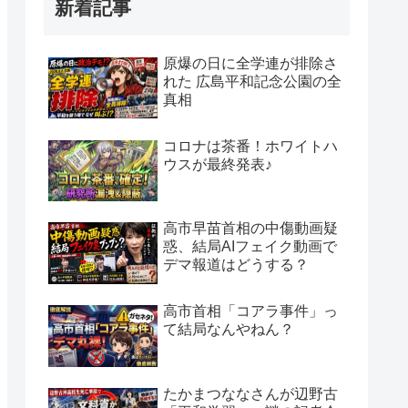
新着記事
原爆の日に全学連が排除さ
れた 広島平和記念公園の全
真相
コロナは茶番！ホワイトハ
ウスが最終発表♪
高市早苗首相の中傷動画疑
惑、結局AIフェイク動画で
デマ報道はどうする？
高市首相「コアラ事件」っ
て結局なんやねん？
たかまつななさんが辺野古