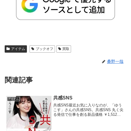
アイテム
ブックオフ
買取
桑野一哉
関連記事
共感SNS
アイテム
共感SNS最近お気に入りなのが、「ゆう
こす」さんの共感SNS。共感SNS 丸く尖
る発信で仕事を創る新品価格 ￥1,512か
ら (2019/7/22 00:07時点)ちょうど大切な
人が渋沢史料館（地元）にお越しになら
れたので勉強にと渋沢栄一の...