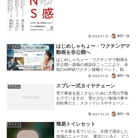
桑野一哉
2019.07.22
はじめしゃちょー・ワクチンデマ
アイテム
動画を非公開へ
はじめしゃちょー・ワクチンデマ動画を
非公開へ虚偽の感染症ごっこにより、未
知のmRNAワクチン接種イベント。戦後
最悪の薬害だけでなく、若者にも多くの
桑野一哉
2024.07.31
犠牲者という惨劇。扇動した河野太郎大
臣との対談動画を公開していた はじめし
スプレー式タイヤチェーン
アイテム
ゃちょー。被害が拡大...
雪で事故を起こさないために大雪の予報
もでていますが、雪が少ない地域の車や
自転車だと、スタッドレスやチェーンを
用意するのも大変だったりします。 そ
んな人たちが購入を検討しているのが、
桑野一哉
2017.01.13
スプレー式タイヤチェーン。たまにしか
雪が降らない、車にも乗ら...
簡易トイレセット
アイテム
ミヤネ屋を見ていたら、大雨で浸水した
地域のニュースが。 東京にいると、どこ