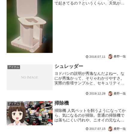
で起きてるの？というくらい、天気が良
いんですよね。それはいいとして、大き
な問題の１つがトイレ。 なんと場所によ
っては、女性用のトイレがない。なので
用を足すには、隣町へ...
桑野一哉
2018.07.11
シュレッダー
アイテム
ヨドバシの説明が秀逸なんだよねー。な
にが秀逸かって、そりゃわかりやすさ。
実際の祭壇サンプルと、セキュリティの
高さの参考が書いてある。一応、経済産
業省の基準ってのがあるらしいけどそれ
桑野一哉
2019.12.28
はクリアしてるってことだよね。もう一
歩ほど踏み込むなら・・・...
掃除機
アイテム
掃除機 人気ペットを飼うようになってか
ら、気になるのが掃除。普通の掃除機で
は落ちにくい汚れや、ニオイの元なんか
も増えてしまうんですよね。 なんて時
桑野一哉
2017.07.15
にタイミング良くメールが来ていたジャ