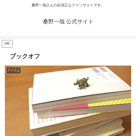
桑野一哉さんの自演乙なファンサイトです。
桑野一哉 公式サイト
PR
ブックオフ
アイテム