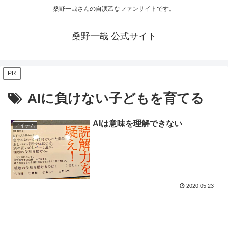
桑野一哉さんの自演乙なファンサイトです。
桑野一哉 公式サイト
PR
AIに負けない子どもを育てる
AIは意味を理解できない
アイテム
2020.05.23