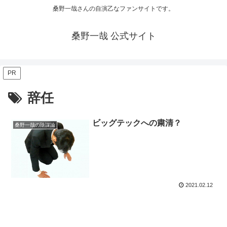
桑野一哉さんの自演乙なファンサイトです。
桑野一哉 公式サイト
PR
辞任
ビッグテックへの粛清？
桑野一哉の陰謀論
2021.02.12