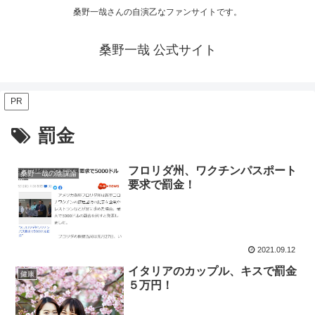
桑野一哉さんの自演乙なファンサイトです。
桑野一哉 公式サイト
PR
罰金
フロリダ州、ワクチンパスポート
桑野一哉の陰謀論
要求で罰金！
2021.09.12
イタリアのカップル、キスで罰金
健康
５万円！