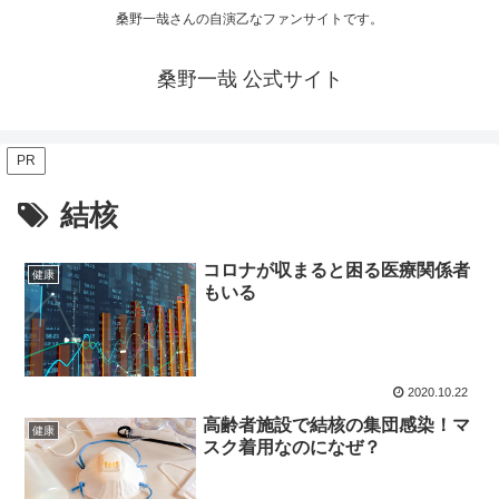
桑野一哉さんの自演乙なファンサイトです。
桑野一哉 公式サイト
PR
結核
コロナが収まると困る医療関係者
健康
もいる
2020.10.22
高齢者施設で結核の集団感染！マ
健康
スク着用なのになぜ？