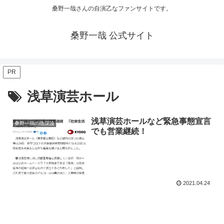
桑野一哉さんの自演乙なファンサイトです。
桑野一哉 公式サイト
PR
浅草演芸ホール
浅草演芸ホールなど緊急事態宣言
桑野一哉の陰謀論
でも営業継続！
2021.04.24