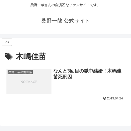
桑野一哉さんの自演乙なファンサイトです。
桑野一哉 公式サイト
PR
木嶋佳苗
なんと3回目の獄中結婚！木嶋佳
桑野一哉の陰謀論
苗死刑囚
2019.04.24