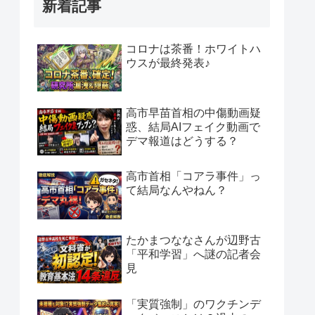
新着記事
コロナは茶番！ホワイトハ
ウスが最終発表♪
高市早苗首相の中傷動画疑
惑、結局AIフェイク動画で
デマ報道はどうする？
高市首相「コアラ事件」っ
て結局なんやねん？
たかまつななさんが辺野古
「平和学習」へ謎の記者会
見
「実質強制」のワクチンデ