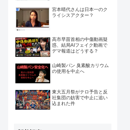
宮本晴代さんは日本一のク
ライシスアクター？
高市早苗首相の中傷動画疑
惑、結局AIフェイク動画で
デマ報道はどうする？
山崎製パン 臭素酸カリウム
の使用を中止へ
東大五月祭がテロ予告と反
社集団の妨害で中止に追い
込まれた件