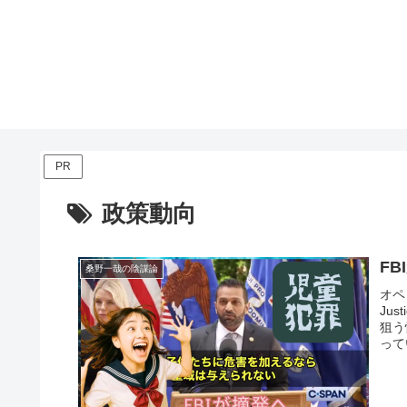
PR
政策動向
F
桑野一哉の陰謀論
オペ
Ju
狙う
って