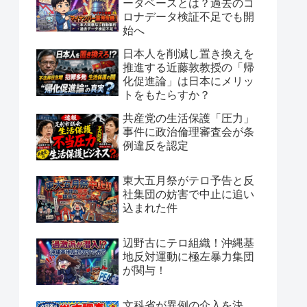
ータベースとは？過去のコ
ロナデータ検証不足でも開
始へ
日本人を削減し置き換えを
推進する近藤敦教授の「帰
化促進論」は日本にメリッ
トをもたらすか？
共産党の生活保護「圧力」
事件に政治倫理審査会が条
例違反を認定
東大五月祭がテロ予告と反
社集団の妨害で中止に追い
込まれた件
辺野古にテロ組織！沖縄基
地反対運動に極左暴力集団
が関与！
文科省が異例の介入を決