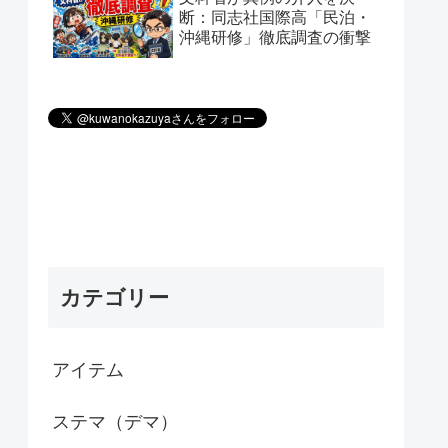
断：同志社国際高「民泊・
沖縄研修」徹底調査の衝撃
カテゴリー
アイテム
ステマ（デマ）