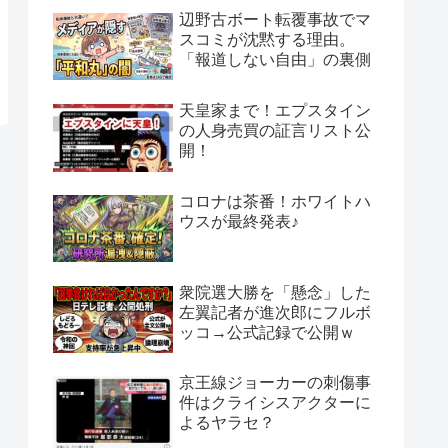
辺野古ボート転覆事故でマ
スコミが沈黙する理由。
「報道しない自由」の裏側
天皇家まで！エプスタイン
の人身売買の証言リスト公
開！
コロナは茶番！ホワイトハ
ウスが最終発表♪
衆院選大勝を「懸念」した
左翼記者が進次郎にフルボ
ッコ→公式記録で公開ｗ
京王線ジョーカーの刺傷事
件はクライシスアクターに
よるヤラセ？