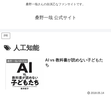
桑野一哉さんの自演乙なファンサイトです。
桑野一哉 公式サイト
PR
人工知能
AI vs 教科書が読めない子どもた
桑野一哉の陰謀論
ち
2018.05.14