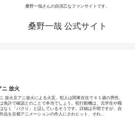
桑野一哉さんの自演乙なファンサイトです。
桑野一哉 公式サイト
アニ 放火
ニ 放火京アニ放火による火災。犯人は関東在住で４１歳の男性。
は免許で確認とのことで本当でしょう。犯行動機は、元学生や職
はなく「パクり」と話しているそうです。詳細は不明ですが、自
作品を京都アニメーションの作人にされヒット、それ...