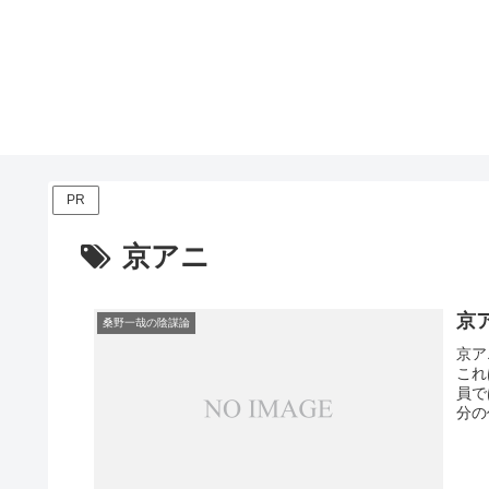
PR
京アニ
京
桑野一哉の陰謀論
京ア
これ
員で
分の