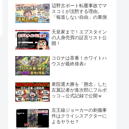
辺野古ボート転覆事故でマ
スコミが沈黙する理由。
「報道しない自由」の裏側
天皇家まで！エプスタイン
の人身売買の証言リスト公
開！
コロナは茶番！ホワイトハ
ウスが最終発表♪
衆院選大勝を「懸念」した
左翼記者が進次郎にフルボ
ッコ→公式記録で公開ｗ
京王線ジョーカーの刺傷事
件はクライシスアクターに
よるヤラセ？