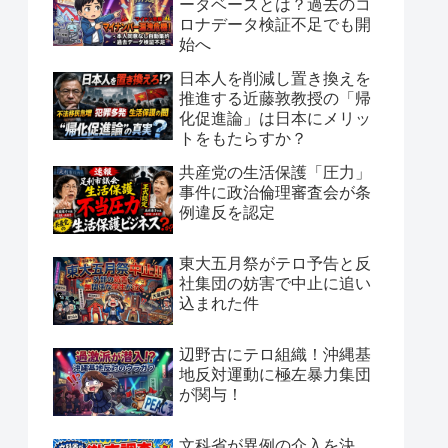
ータベースとは？過去のコ
ロナデータ検証不足でも開
始へ
日本人を削減し置き換えを
推進する近藤敦教授の「帰
化促進論」は日本にメリッ
トをもたらすか？
共産党の生活保護「圧力」
事件に政治倫理審査会が条
例違反を認定
東大五月祭がテロ予告と反
社集団の妨害で中止に追い
込まれた件
辺野古にテロ組織！沖縄基
地反対運動に極左暴力集団
が関与！
文科省が異例の介入を決