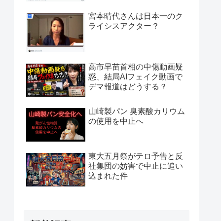
宮本晴代さんは日本一のク
ライシスアクター？
高市早苗首相の中傷動画疑
惑、結局AIフェイク動画で
デマ報道はどうする？
山崎製パン 臭素酸カリウム
の使用を中止へ
東大五月祭がテロ予告と反
社集団の妨害で中止に追い
込まれた件