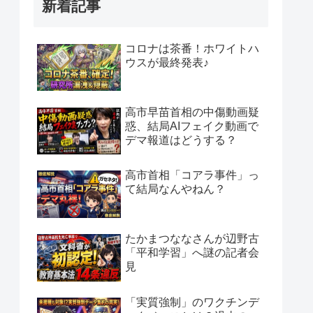
新着記事
コロナは茶番！ホワイトハ
ウスが最終発表♪
高市早苗首相の中傷動画疑
惑、結局AIフェイク動画で
デマ報道はどうする？
高市首相「コアラ事件」っ
て結局なんやねん？
たかまつななさんが辺野古
「平和学習」へ謎の記者会
見
「実質強制」のワクチンデ