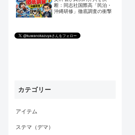
断：同志社国際高「民泊・
沖縄研修」徹底調査の衝撃
カテゴリー
アイテム
ステマ（デマ）