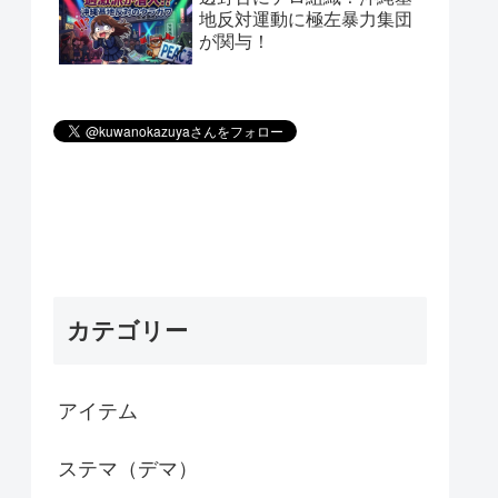
地反対運動に極左暴力集団
が関与！
カテゴリー
アイテム
ステマ（デマ）