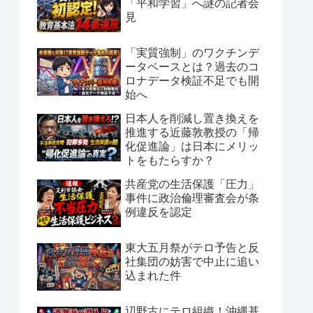
「平和学習」へ謎の記者会
見
「実質強制」のワクチンデ
ータベースとは？過去のコ
ロナデータ検証不足でも開
始へ
日本人を削減し置き換えを
推進する近藤敦教授の「帰
化促進論」は日本にメリッ
トをもたらすか？
共産党の生活保護「圧力」
事件に政治倫理審査会が条
例違反を認定
東大五月祭がテロ予告と反
社集団の妨害で中止に追い
込まれた件
辺野古にテロ組織！沖縄基