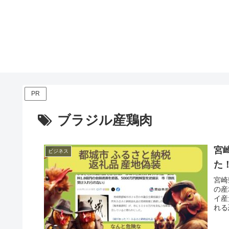
PR
ブラジル産鶏肉
宮
ビジネス
た
宮崎
の産
イ産
れる