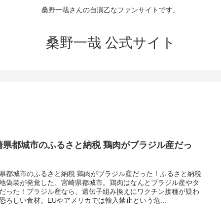
桑野一哉さんの自演乙なファンサイトです。
桑野一哉 公式サイト
崎県都城市のふるさと納税 鶏肉がブラジル産だっ
！
県都城市のふるさと納税 鶏肉がブラジル産だった！ふるさと納税
地偽装が発覚した、宮崎県都城市。鶏肉はなんとブラジル産やタ
だった！ブラジル産なら、遺伝子組み換えにワクチン接種が疑わ
恐ろしい食材。EUやアメリカでは輸入禁止という危...