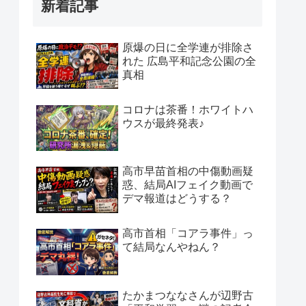
新着記事
原爆の日に全学連が排除さ
れた 広島平和記念公園の全
真相
コロナは茶番！ホワイトハ
ウスが最終発表♪
高市早苗首相の中傷動画疑
惑、結局AIフェイク動画で
デマ報道はどうする？
高市首相「コアラ事件」っ
て結局なんやねん？
たかまつななさんが辺野古