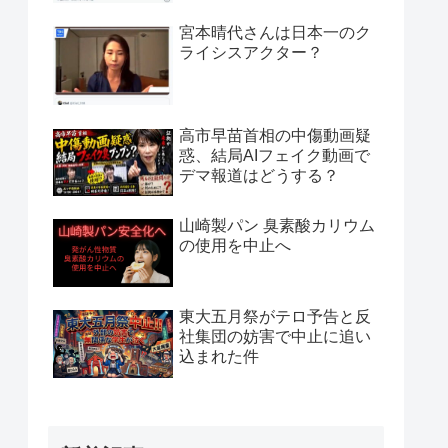
宮本晴代さんは日本一のク
ライシスアクター？
高市早苗首相の中傷動画疑
惑、結局AIフェイク動画で
デマ報道はどうする？
山崎製パン 臭素酸カリウム
の使用を中止へ
東大五月祭がテロ予告と反
社集団の妨害で中止に追い
込まれた件