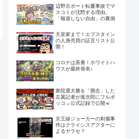
辺野古ボート転覆事故でマ
スコミが沈黙する理由。
「報道しない自由」の裏側
天皇家まで！エプスタイン
の人身売買の証言リスト公
開！
コロナは茶番！ホワイトハ
ウスが最終発表♪
衆院選大勝を「懸念」した
左翼記者が進次郎にフルボ
ッコ→公式記録で公開ｗ
京王線ジョーカーの刺傷事
件はクライシスアクターに
よるヤラセ？