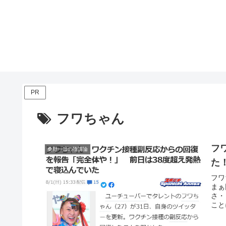
PR
フワちゃん
フ
桑野一哉の陰謀論
た
フワ
まぁ
さ・
こと