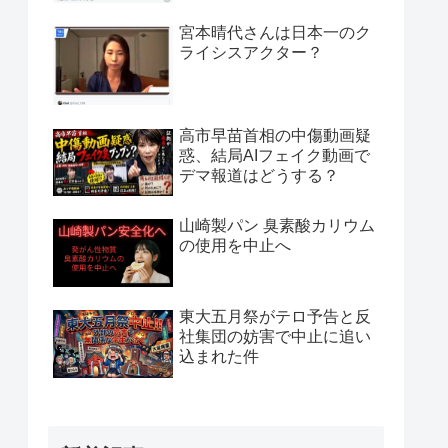
宮本晴代さんは日本一のク
ライシスアクター？
高市早苗首相の中傷動画疑
惑、結局AIフェイク動画で
デマ報道はどうする？
山崎製パン 臭素酸カリウム
の使用を中止へ
東大五月祭がテロ予告と反
社集団の妨害で中止に追い
込まれた件