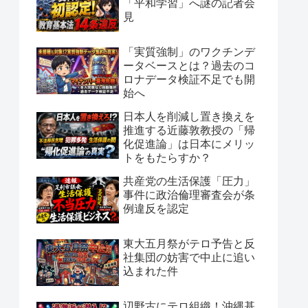
「平和学習」へ謎の記者会
見
「実質強制」のワクチンデ
ータベースとは？過去のコ
ロナデータ検証不足でも開
始へ
日本人を削減し置き換えを
推進する近藤敦教授の「帰
化促進論」は日本にメリッ
トをもたらすか？
共産党の生活保護「圧力」
事件に政治倫理審査会が条
例違反を認定
東大五月祭がテロ予告と反
社集団の妨害で中止に追い
込まれた件
辺野古にテロ組織！沖縄基