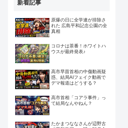
新着記事
原爆の日に全学連が排除さ
れた 広島平和記念公園の全
真相
コロナは茶番！ホワイトハ
ウスが最終発表♪
高市早苗首相の中傷動画疑
惑、結局AIフェイク動画で
デマ報道はどうする？
高市首相「コアラ事件」っ
て結局なんやねん？
たかまつななさんが辺野古