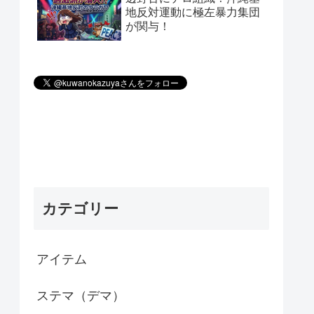
地反対運動に極左暴力集団
が関与！
カテゴリー
アイテム
ステマ（デマ）