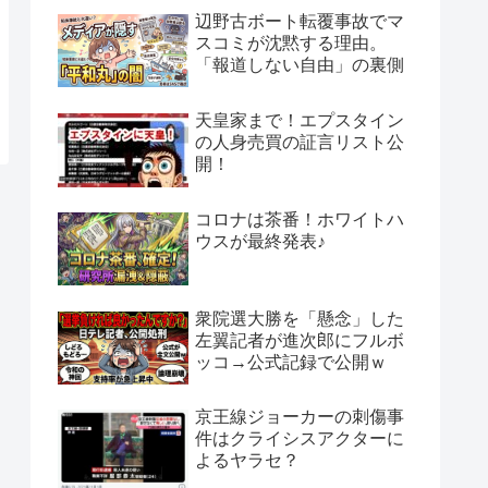
辺野古ボート転覆事故でマ
スコミが沈黙する理由。
「報道しない自由」の裏側
天皇家まで！エプスタイン
の人身売買の証言リスト公
開！
コロナは茶番！ホワイトハ
ウスが最終発表♪
衆院選大勝を「懸念」した
左翼記者が進次郎にフルボ
ッコ→公式記録で公開ｗ
京王線ジョーカーの刺傷事
件はクライシスアクターに
よるヤラセ？