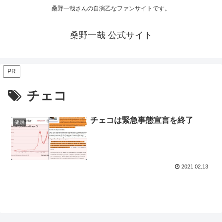
桑野一哉さんの自演乙なファンサイトです。
桑野一哉 公式サイト
PR
チェコ
チェコは緊急事態宣言を終了
健康
2021.02.13