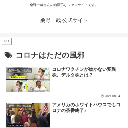
桑野一哉さんの自演乙なファンサイトです。
桑野一哉 公式サイト
PR
コロナはただの風邪
コロナワクチンが効かない変異
桑野一哉の陰謀論
株、デルタ株とは？
2021.08.04
アメリカのホワイトハウスでもコ
桑野一哉の陰謀論
ロナの茶番終了♪