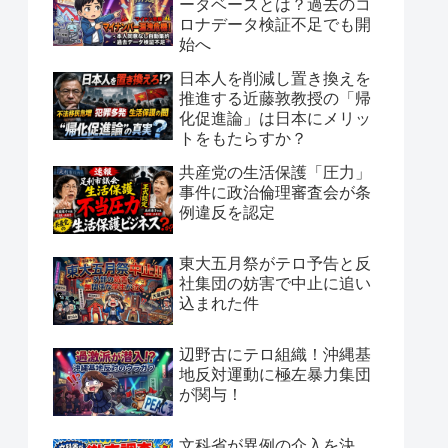
ータベースとは？過去のコ
ロナデータ検証不足でも開
始へ
日本人を削減し置き換えを
推進する近藤敦教授の「帰
化促進論」は日本にメリッ
トをもたらすか？
共産党の生活保護「圧力」
事件に政治倫理審査会が条
例違反を認定
東大五月祭がテロ予告と反
社集団の妨害で中止に追い
込まれた件
辺野古にテロ組織！沖縄基
地反対運動に極左暴力集団
が関与！
文科省が異例の介入を決