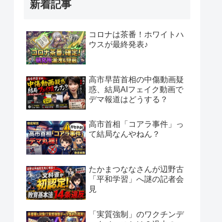
新着記事
コロナは茶番！ホワイトハ
ウスが最終発表♪
高市早苗首相の中傷動画疑
惑、結局AIフェイク動画で
デマ報道はどうする？
高市首相「コアラ事件」っ
て結局なんやねん？
たかまつななさんが辺野古
「平和学習」へ謎の記者会
見
「実質強制」のワクチンデ