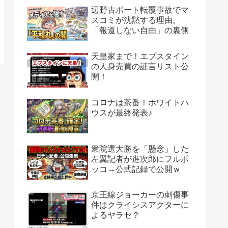
辺野古ボート転覆事故でマ
スコミが沈黙する理由。
「報道しない自由」の裏側
天皇家まで！エプスタイン
の人身売買の証言リスト公
開！
コロナは茶番！ホワイトハ
ウスが最終発表♪
衆院選大勝を「懸念」した
左翼記者が進次郎にフルボ
ッコ→公式記録で公開ｗ
京王線ジョーカーの刺傷事
件はクライシスアクターに
よるヤラセ？