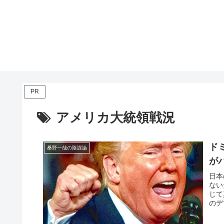
PR
アメリカ大統領戦況
ド
桑野一哉の陰謀論
が
日本
ない
じて
のデ