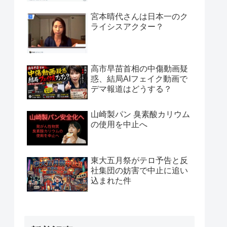
宮本晴代さんは日本一のク
ライシスアクター？
高市早苗首相の中傷動画疑
惑、結局AIフェイク動画で
デマ報道はどうする？
山崎製パン 臭素酸カリウム
の使用を中止へ
東大五月祭がテロ予告と反
社集団の妨害で中止に追い
込まれた件