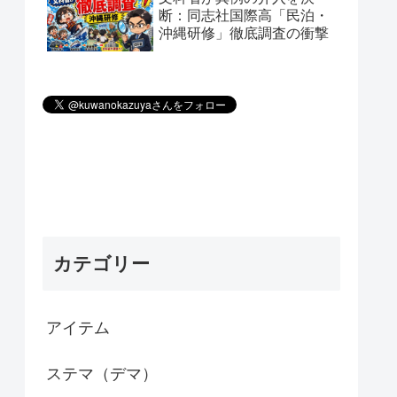
断：同志社国際高「民泊・
沖縄研修」徹底調査の衝撃
カテゴリー
アイテム
ステマ（デマ）