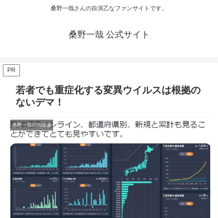
桑野一哉さんの自演乙なファンサイトです。
桑野一哉 公式サイト
PR
若者でも重症化する変異ウイルスは根拠の
ないデマ！
桑野一哉の陰謀論