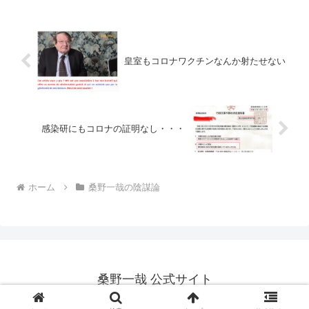
ツリできるわけがない。でも日本の方が
ゆるくて、慣れて普...
皇室もコロナワクチンなんか射たせない
感染研にもコロナの証明なし・・・
ホーム
桑野一哉の陰謀論
桑野一哉 公式サイト
Copyright © 2012-2026 桑野一哉 公式サイト All Rights Reserved.