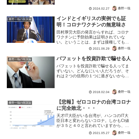
ャイルド氏が死去。日本を乗っ取っただ
の、世界を支配するだのの陰謀論とも。
桑野一哉
2024.02.27
しかしメディアは「慈善活動家」などと
紹介し、ヤフーニュースに...
インドとイギリスの実例でも証
桑野一哉の陰謀論
明！コロナワクチンの無意味さ
田村厚労大臣の発言からすれば、コロナ
ワクチンに予防効果は証明されていな
い。ということは、まずは接種してもし
なくても他人への感染は気にすることは
桑野一哉
2021.06.29
ないということですね。この厚労省の大
前提をしっかりと周知徹底して欲しいで
バフェットを投資詐欺で騙せる人
桑野一哉の陰謀論
すね。ワクチンに感染を予防...
バフェットを投資詐欺で騙せる人ってま
ずいない。どんなにいい人だろうが、そ
れは２つの信用の１つに過ぎないから。
信用は大切でも、信用しても上手くいか
なかったり、騙されたりする人もいま
す。投資詐欺や結婚詐欺なんてのもそう
桑野一哉
2018.02.04
ですね。もちろん騙す人間が...
【悲報】ゼロコロナの台湾コロナ
桑野一哉の陰謀論
に完全敗北・・・
天才IT大臣がいる台湾が、ハンコのIT大
臣日本と変わらないコロナ。しかもCt値
が３５と４０と言われていますから、む
しろ日本の感染症対策の方が優れていう
桑野一哉
2021.05.27
るという・・・台湾より日本の方がガッ