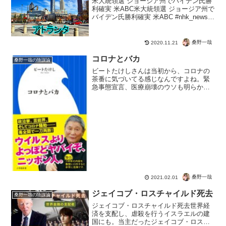
米大統領選 ジョージア州でバイデン氏勝
利確実 米ABC米大統領選 ジョージア州で
バイデン氏勝利確実 米ABC #nhk_news ?
NHKニュース (@nhk_news) November
13, 2020ジョージア州で再集計完了、バ
イデ...
桑野一哉
2020.11.21
コロナとバカ
桑野一哉の陰謀論
ビートたけしさんは当初から、コロナの
茶番に気づいてる感じなんですよね。緊
急事態宣言、医療崩壊のウソも明らかに
なった今だからこそ、多くの人が気づく
きっかけになりそう。まだニュースに騙
されて続けるか、感性が働いて気がつく
か、理論的に考えて判断す...
桑野一哉
2021.02.01
ジェイコブ・ロスチャイルド死去
桑野一哉の陰謀論
ジェイコブ・ロスチャイルド死去世界経
済を支配し、虐殺を行うイスラエルの建
国にも。当主だったジェイコブ・ロスチ