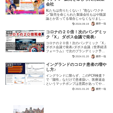
会社
私たちは売りたくない！ ”危ないワクチ
ン”販売を命じられた製薬会社もはや陰謀
論とか言ってる場合じゃなくなりました
ね。Meiji Seika ファルマ株式会社の現役
桑野一哉
2024.09.19
社員って・・・「私たちは売りたくな
い！ ”危ないワクチン”販売を命じられた
コロナの２０倍！次のパンデミッ
健康
製薬...
ク「X」 ダボス会議で発表♪
コロナの２０倍！次のパンデミック「X」
ダボス会議で発表♪ダボス会議（世界経済
フォーラム）で次のプランデミック予
告。人工ウイルス的な生物兵器コロナの
桑野一哉
2024.01.20
次は「X」。次のパンデミックに備えると
して、死者は２０倍と予告。パンデミッ
イングランドのコロナ患者の増や
健康
ク条約の締結に合わ...
し方♪
イングランドに限らず、このPCR検査？
で「陽性」なだけで患者扱い、医療逼迫
というマッチポンプは意図があってやっ
てるんでしょうね。ただただテレビを見
桑野一哉
2021.01.20
てるだけだと、絶望的になったりしない
んですかね。まぁ精神的な症状で悩む人
は増えるでしょうけど。...