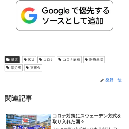
健康
ICU
コロナ
コロナ病棟
医療崩壊
厚労省
支援金
桑野一哉
関連記事
コロナ対策にスウェーデン方式を
健康
取り入れた国々
スウェーデン方式がコロナで成功してい