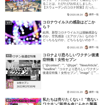
ることは、たびたびお伝えしました。
【スウェーデンのコロナ対策】だったら
マネする国ってないの？なんて疑問がわ
きますよね。その国々がこちら フランス
桑野一哉
2020.08.24
オーストリア クロアチア ノルウェイ フ
コロナウイルスの感染はどこか
ィンランド１００％...
健康
ら？
結局、新型コロナウイルスは接触感染な
のか、空気感染（エアロゾル）なのか？
どっちもなのか、どちらもないのか？
FDA・接触感染はないわ?みんなも手洗い
消毒やってるでしょ？でも日本では感染
桑野一哉
2021.02.25
したんだからやっぱり空気感染だと思わ
コロナより恐ろしいワクチン後遺
ない？FDA(食品医薬...
健康
症特集！女性セブン
{ "@context": "", "@type": "NewsArticle",
"headline": "コロナより恐ろしいワクチン
後遺症特集！女性セブン", "image": [ "" ],
"datePublished": "202...
桑野一哉
2022.01.20
私たちは売りたくない！ ”危ない
健康
ワクチン”販売を命じられた製薬