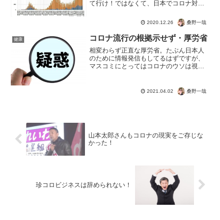
て行け！ではなくて、日本でコロナ対策
が気の緩みだGoto停止だ、医療崩壊だ！
なんてやってるにもかかわらず、外国か
桑野一哉
2020.12.26
らの感染者を受け入れているという現実
ですね。年末に...
コロナ流行の根拠示せず・厚労省
健康
相変わらず正直な厚労省。たぶん日本人
のために情報発信もしてるはずですが、
マスコミにとってはコロナのウソは視聴
率を楽に稼げるメシウマ案件ですから
ね。ついでに反政府としては、テレビに
騙されて不安がってる人を増やすほど、
桑野一哉
2021.04.02
特措法やまん防などで管理社...
山本太郎さんもコロナの現実をご存じな
かった！
珍コロビジネスは辞められない！