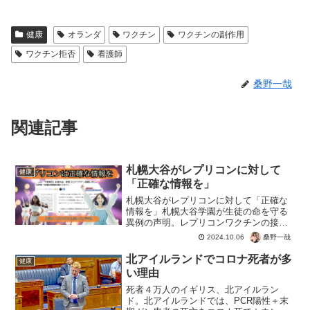
健康
オランダ
ワクチン
ワクチンの副作用
ワクチン拒否
看護師
桑野一哉
関連記事
札幌大谷がレプリコンに対して
健康
「正確な情報を」
札幌大谷がレプリコンに対して「正確な
情報を」札幌大谷学園が生徒の命を守る
異例の声明。レプリコンワクチンの接種
は「正確な情報を得たうえで」とのこ
桑野一哉
2024.10.06
と。ホットペッパービューティーだけじ
ゃなく、LAVAなど大手も警告。もちろん
北アイルランドでコロナ死者が多
健康
優秀な医療従事者は拒否...
い理由
死者４万人のイギリス、北アイルラン
ド。北アイルランドでは、PCR陽性＋末