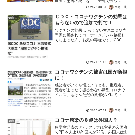
期ガン患者の死亡をコロナ死でカウント
していたから。ちゃんちゃん。あー、コ
桑野一哉
2020.09.01
ロナの肺炎は怖いわー（棒読み）北アイ
ルランドではなぜか、PCR陽性＋末期ガ
ＣＤＣ・コロナワクチンの効果は
健康
ン患者の死亡をコロナ死...
もうないので追加で打て！
ワクチンの効果は もうないマスコミや専
門家に騙されてコロナワクチンを接種し
てしまった方、お気の毒様です。CDCは
効果がなくなるので追加の接種を勧めて
きましたよ。さて、毒を食らわば皿まで
も？ それとも悪事や不正は拒否しちゃ
う？１、２回でもかな...
桑野一哉
2021.11.18
コロナワクチンの被害は国が負担
健康
に！
感染者がいくら増えようとも、重症者、
死者がまったく振るわない新型コロナウ
イルス。もはやただの風邪がバレている
状況ですが、ワクチンは売りますよ！コ
ロナワクチン健康被害、国が賠償肩代わ
り 政府、法整備検討 海外製薬要請効
桑野一哉
2020.07.22
果以前に裁判での訴訟対策...
コロナ感染の８割は外国人？
健康
厚労省発表のク?ラフラフは空港の入国者
て?日本人より外国人か?2倍。外国人は出