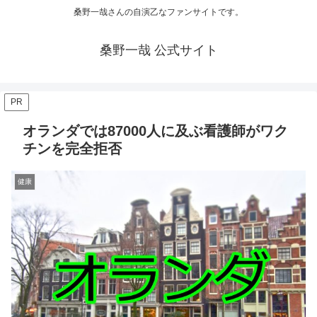
桑野一哉さんの自演乙なファンサイトです。
桑野一哉 公式サイト
PR
オランダでは87000人に及ぶ看護師がワク
チンを完全拒否
健康