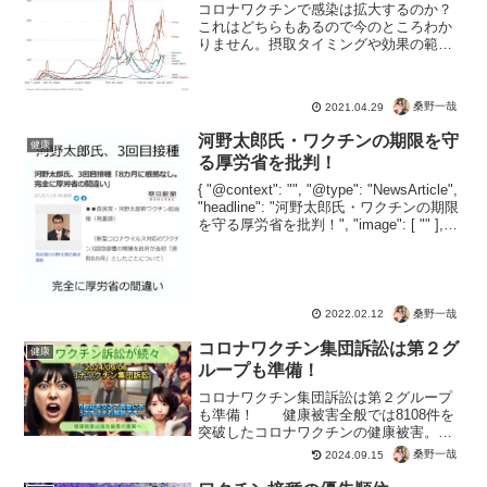
コロナワクチンで感染は拡大するのか？
これはどちらもあるので今のところわか
りません。摂取タイミングや効果の範囲
も不明なためですね。どちらも統計のと
りかたで証拠はあると言えるので、新型
コロナウイルスのリスクとワクチン接種
桑野一哉
2021.04.29
によるリターンを考える必...
河野太郎氏・ワクチンの期限を守
健康
る厚労省を批判！
{ "@context": "", "@type": "NewsArticle",
"headline": "河野太郎氏・ワクチンの期限
を守る厚労省を批判！", "image": [ "" ],
"datePublished": "2022...
桑野一哉
2022.02.12
コロナワクチン集団訴訟は第２グ
健康
ループも準備！
コロナワクチン集団訴訟は第２グループ
も準備！ 健康被害全般では8108件を
突破したコロナワクチンの健康被害。集
団訴訟を伝えるCBCでは、第２グループ
桑野一哉
2024.09.15
まで報道。予防接種の被害認定以上に、
薬害の被害者が存在するのが現実。虚偽