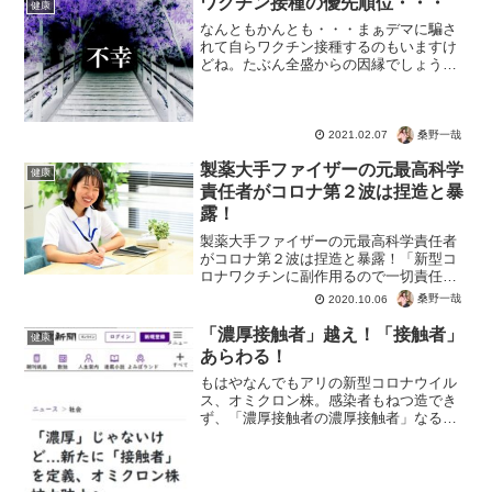
ワクチン接種の優先順位・・・
健康
の報道で危険な薬物...
なんともかんとも・・・まぁデマに騙さ
れて自らワクチン接種するのもいますけ
どね。たぶん全盛からの因縁でしょう。
ワクチンがこの世に存在する理由、コロ
ナを流行させる理由。根深い問題なの
で、知らずにコロナ脳で人生を終わらす
のもありかもしれません。あ...
桑野一哉
2021.02.07
製薬大手ファイザーの元最高科学
健康
責任者がコロナ第２波は捏造と暴
露！
製薬大手ファイザーの元最高科学責任者
がコロナ第２波は捏造と暴露！「新型コ
ロナワクチンに副作用るので一切責任負
わない」＝アストラゼネカ』責任を負う
桑野一哉
2020.10.06
のは国。ってそれ、日本人の税金でしょ
う、みたいな。からの?アストラゼネカ社
「濃厚接触者」越え！「接触者」
健康
は、国内の支店・営業所...
あらわる！
もはやなんでもアリの新型コロナウイル
ス、オミクロン株。感染者もねつ造でき
ず、「濃厚接触者の濃厚接触者」なるイ
ミフな定義も登場。そしてさらに「接触
者」まで警鐘ｗラスボスは「者」か？こ
んなんで検査してたらそりゃ感染者増え
るわな。? ひろし (@...