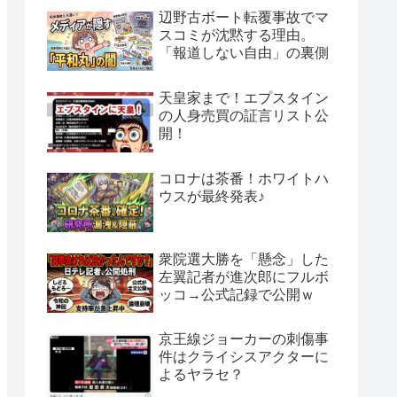
辺野古ボート転覆事故でマ
スコミが沈黙する理由。
「報道しない自由」の裏側
天皇家まで！エプスタイン
の人身売買の証言リスト公
開！
コロナは茶番！ホワイトハ
ウスが最終発表♪
衆院選大勝を「懸念」した
左翼記者が進次郎にフルボ
ッコ→公式記録で公開ｗ
京王線ジョーカーの刺傷事
件はクライシスアクターに
よるヤラセ？