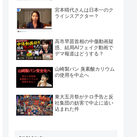
宮本晴代さんは日本一のク
ライシスアクター？
高市早苗首相の中傷動画疑
惑、結局AIフェイク動画で
デマ報道はどうする？
山崎製パン 臭素酸カリウム
の使用を中止へ
東大五月祭がテロ予告と反
社集団の妨害で中止に追い
込まれた件