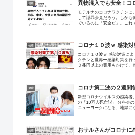
異物混入でも安全！コ
健康
モデルナのコロナワクチンに
して謝罪会見だろう。しかも
でいるのに「安全だ」。これで
コロナ１０波ｗ 感染
健康
コロナ１０波ｗ 感染対策によ
クチンと世界一感染対策を行
０兆円以上の費用もかけて、感
コロナ第二波の２週間
健康
新型コロナウイルスの感染者、
の「10万人死亡説」 分科会
ニューヨークになる、地獄にな
おサルさんがコロナに
健康