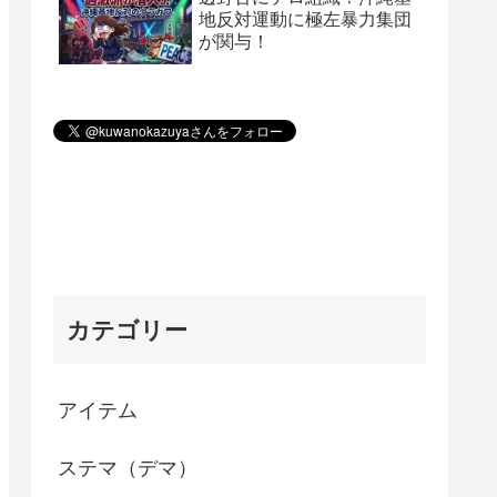
地反対運動に極左暴力集団
が関与！
カテゴリー
アイテム
ステマ（デマ）