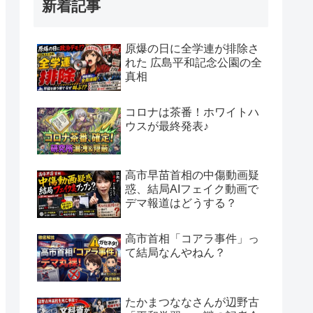
新着記事
原爆の日に全学連が排除さ
れた 広島平和記念公園の全
真相
コロナは茶番！ホワイトハ
ウスが最終発表♪
高市早苗首相の中傷動画疑
惑、結局AIフェイク動画で
デマ報道はどうする？
高市首相「コアラ事件」っ
て結局なんやねん？
たかまつななさんが辺野古