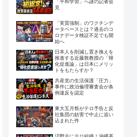
「平和学習」へ謎の記者会
見
「実質強制」のワクチンデ
ータベースとは？過去のコ
ロナデータ検証不足でも開
始へ
日本人を削減し置き換えを
推進する近藤敦教授の「帰
化促進論」は日本にメリッ
トをもたらすか？
共産党の生活保護「圧力」
事件に政治倫理審査会が条
例違反を認定
東大五月祭がテロ予告と反
社集団の妨害で中止に追い
込まれた件
辺野古にテロ組織！沖縄基