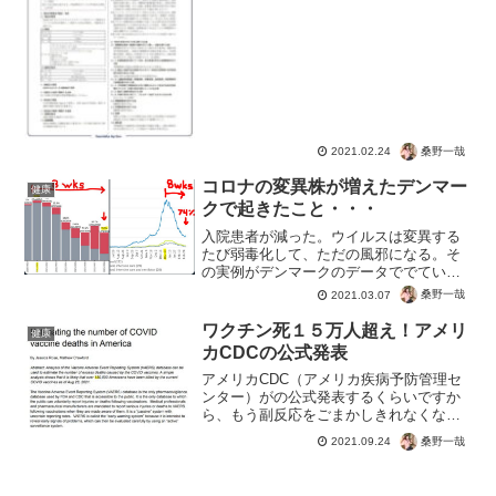
ましょう。塩化カリウムの致死量は5グラ
ム出そうです♪ご近所トラブルがある場合
は、どんどん隣人の方をコロナワクチン
に接種させるべきで...
桑野一哉
2021.02.24
コロナの変異株が増えたデンマー
健康
クで起きたこと・・・
入院患者が減った。ウイルスは変異する
たび弱毒化して、ただの風邪になる。そ
の実例がデンマークのデータででている
んですね。つまり変異株、大歓迎！とい
桑野一哉
2021.03.07
うことです。テレビで変異株が・・・と
煽っていたら思い出してください。どん
ワクチン死１５万人超え！アメリ
健康
どんコロナウイルスが錠剤...
カCDCの公式発表
アメリカCDC（アメリカ疾病予防管理セ
ンター）がの公式発表するくらいですか
ら、もう副反応をごまかしきれなくなっ
ているのでしょうね。騙されやすい日本
桑野一哉
2021.09.24
人は、テレビで放送しないと意味が理解
できないかもしれませんねｗ自粛してマ
スクしてワクチン打つ。...