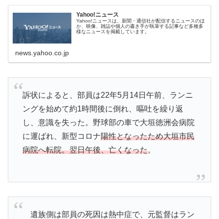
Yahoo!ニュース
Yahoo!ニュースは、新聞・通信社が配信するニュースのほ
か、映像、雑誌や個人の書き手が執筆する記事など多種多
様なニュースを掲載しています。
news.yahoo.co.jp
訴状によると、部員は22年5月14日午前、ランニ
ングを始めて約1時間後に倒れ、嘔吐を繰り返
し、意識を失った。野球部の車で大垣徳洲会病院
に運ばれ、新型コロナ
陽性となったため大垣市民
病院へ転院。翌日午後、亡くなった
。
遺族側は部員の死因は熱中症で、元監督はラン