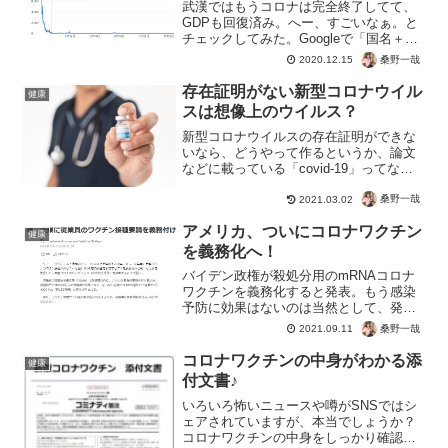
武漢ではもうコロナは完全終了してて、
GDPも回復済み。へー、すごいなぁ。と
チェックしてみた。Googleで「国名＋コ
ロナ」で検索すると感染者数と死亡者数
桑野一哉
2020.12.15
の統計がでます。そしたらすごいのが、
「死者数」がグレーになって選択すらで
存在証明がない新型コロナウイル
健康
きない・・・もは...
スは想像上のウイルス？
新型コロナウイルスの存在証明ができな
いなら、どうやって作るというか、論文
などに載っている「covid-19」ってなん
なの？と思ったら、このように作るそう
です。結論としては、シミュレーション
桑野一哉
2021.03.02
で作り出しただけということでしょう
アメリカ、ついにコロナワクチン
か。２１塩基のRN...
健康
を義務化へ！
バイデン政権が殺処分用のmRNAコロナ
ワクチンを義務化すると発表。もう感染
予防に効果はないのは当然として、発症
も重症化も死亡も逆にヤバイ。さらに酸
桑野一哉
2021.09.11
化グラフェンや寄生虫など中身もバレて
しまったら、誰も打たんわな。でも任意
コロナワクチンの中身がわかる添
健康
じゃ接種しません！では...
付文書♪
いろいろ怖いニュースや噂がSNSではシ
ェアされていますが、本当でしょうか？
コロナワクチンの中身をしっかり確認し