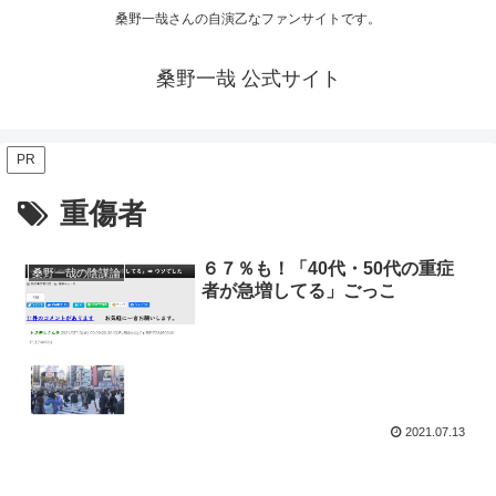
桑野一哉さんの自演乙なファンサイトです。
桑野一哉 公式サイト
PR
重傷者
６７％も！「40代・50代の重症
桑野一哉の陰謀論
者が急増してる」ごっこ
2021.07.13