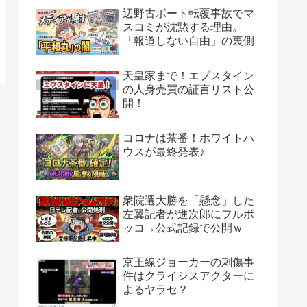
辺野古ボート転覆事故でマ
スコミが沈黙する理由。
「報道しない自由」の裏側
天皇家まで！エプスタイン
の人身売買の証言リスト公
開！
コロナは茶番！ホワイトハ
ウスが最終発表♪
衆院選大勝を「懸念」した
左翼記者が進次郎にフルボ
ッコ→公式記録で公開ｗ
京王線ジョーカーの刺傷事
件はクライシスアクターに
よるヤラセ？