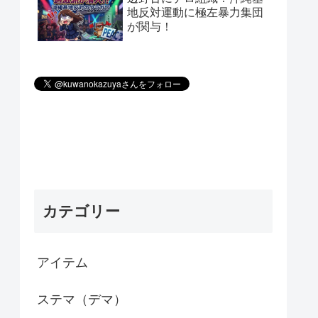
地反対運動に極左暴力集団
が関与！
カテゴリー
アイテム
ステマ（デマ）