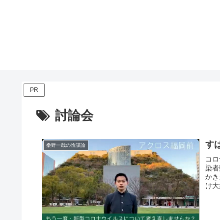
PR
討論会
す
桑野一哉の陰謀論
コロ
染者
かき
け大