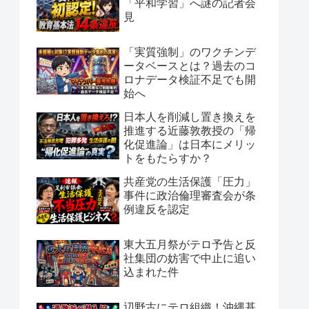
「平和学習」へ謎の記者会
見
「実質強制」のワクチンデ
ータベースとは？過去のコ
ロナデータ検証不足でも開
始へ
日本人を削減し置き換えを
推進する近藤敦教授の「帰
化促進論」は日本にメリッ
トをもたらすか？
共産党の生活保護「圧力」
事件に政治倫理審査会が条
例違反を認定
東大五月祭がテロ予告と反
社集団の妨害で中止に追い
込まれた件
辺野古にテロ組織！沖縄基