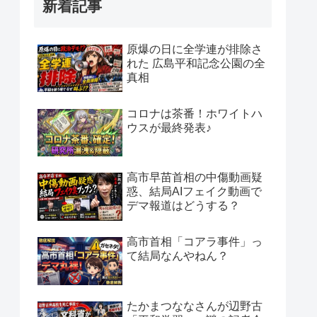
新着記事
原爆の日に全学連が排除さ
れた 広島平和記念公園の全
真相
コロナは茶番！ホワイトハ
ウスが最終発表♪
高市早苗首相の中傷動画疑
惑、結局AIフェイク動画で
デマ報道はどうする？
高市首相「コアラ事件」っ
て結局なんやねん？
たかまつななさんが辺野古