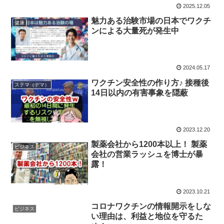
2025.12.05
魅力ある治験市場の日本でワクチ
健康
ンによる大量死が発生中
2024.05.17
ワクチン安全性の作り方♪ 接種後
ステマ（デマ）
14日以内の有害事象を隠蔽
2023.12.20
製薬会社から1200本以上！ 製薬
ビジネス
会社の営業ラッシュを博士が暴
露！
2023.10.21
コロナワクチンの情報開示をしな
ビジネス
い理由は、利益と地位を守るた