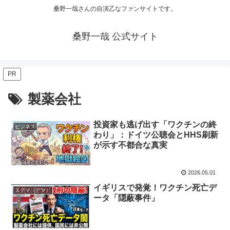
桑野一哉さんの自演乙なファンサイトです。
桑野一哉 公式サイト
PR
製薬会社
投資家も逃げ出す「ワクチンの終
ビジネス
わり」：ドイツ公聴会とHHS刷新
が示す不都合な真実
2026.05.01
イギリスで発覚！ワクチン死亡デ
ステマ（デマ）
ータ「隠蔽事件」