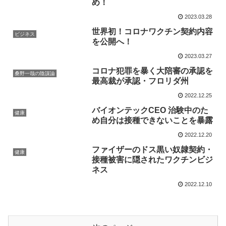
め！
2023.03.28
世界初！コロナワクチン契約内容
ビジネス
を公開へ！
2023.03.27
コロナ犯罪を暴く大陪審の承認を
桑野一哉の陰謀論
最高裁が承認・フロリダ州
2022.12.25
バイオンテックCEO 治験中のた
健康
め自分は接種できないことを暴露
2022.12.20
ファイザーのドス黒い奴隷契約・
健康
接種被害に隠されたワクチンビジ
ネス
2022.12.10