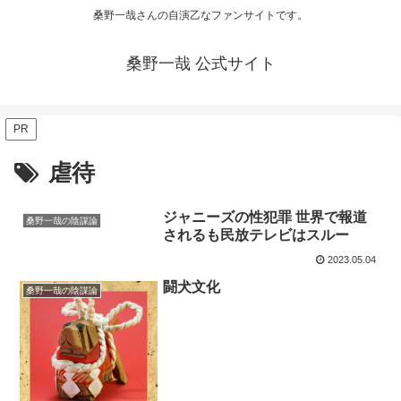
桑野一哉さんの自演乙なファンサイトです。
桑野一哉 公式サイト
PR
虐待
ジャニーズの性犯罪 世界で報道
桑野一哉の陰謀論
されるも民放テレビはスルー
2023.05.04
闘犬文化
桑野一哉の陰謀論