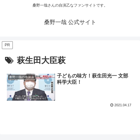
桑野一哉さんの自演乙なファンサイトです。
桑野一哉 公式サイト
PR
萩生田大臣萩
子どもの味方！萩生田光一 文部
桑野一哉の陰謀論
科学大臣！
2021.04.17