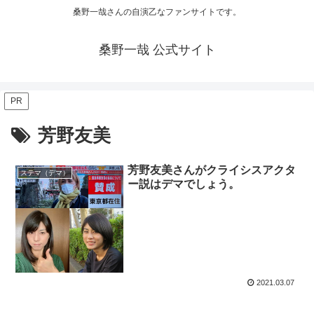
桑野一哉さんの自演乙なファンサイトです。
桑野一哉 公式サイト
PR
芳野友美
芳野友美さんがクライシスアクタ
ステマ（デマ）
ー説はデマでしょう。
2021.03.07