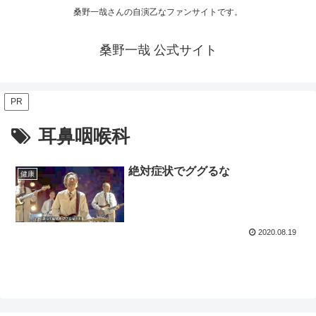
桑野一哉さんの自演乙なファンサイトです。
桑野一哉 公式サイト
PR
耳鼻咽喉科
絶対症状でググるな
健康
2020.08.19