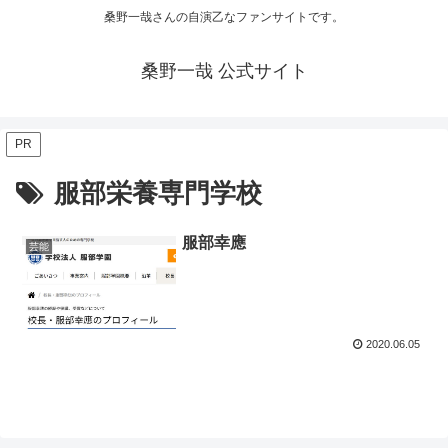
桑野一哉さんの自演乙なファンサイトです。
桑野一哉 公式サイト
PR
服部栄養専門学校
服部幸應
芸能
2020.06.05