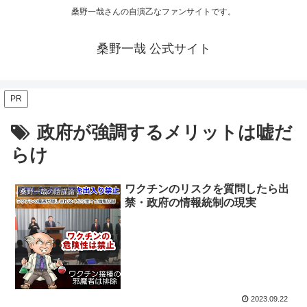
桑野一哉さんの自演乙なファンサイトです。
桑野一哉 公式サイト
PR
政府が強調するメリットは嘘だ
らけ
ワクチンのリスクを質問したら出
桑野一哉の陰謀論
禁・政府の情報統制の現実
2023.09.22