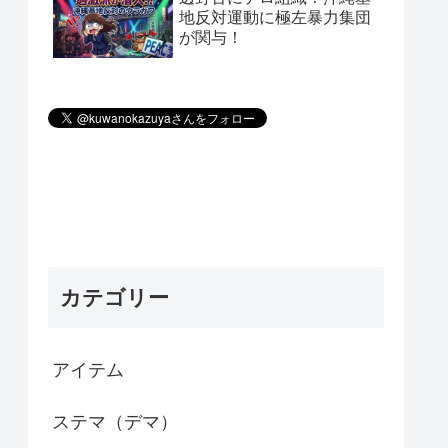
地反対運動に極左暴力集団
が関与！
カテゴリー
アイテム
ステマ（デマ）