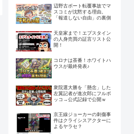
辺野古ボート転覆事故でマ
スコミが沈黙する理由。
「報道しない自由」の裏側
天皇家まで！エプスタイン
の人身売買の証言リスト公
開！
コロナは茶番！ホワイトハ
ウスが最終発表♪
衆院選大勝を「懸念」した
左翼記者が進次郎にフルボ
ッコ→公式記録で公開ｗ
京王線ジョーカーの刺傷事
件はクライシスアクターに
よるヤラセ？