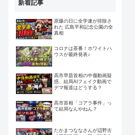
新着記事
原爆の日に全学連が排除さ
れた 広島平和記念公園の全
真相
コロナは茶番！ホワイトハ
ウスが最終発表♪
高市早苗首相の中傷動画疑
惑、結局AIフェイク動画で
デマ報道はどうする？
高市首相「コアラ事件」っ
て結局なんやねん？
たかまつななさんが辺野古