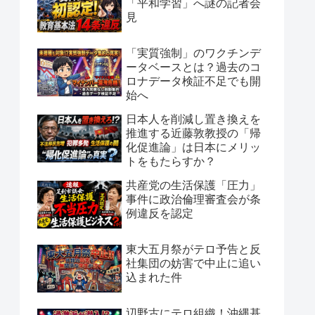
「平和学習」へ謎の記者会
見
「実質強制」のワクチンデ
ータベースとは？過去のコ
ロナデータ検証不足でも開
始へ
日本人を削減し置き換えを
推進する近藤敦教授の「帰
化促進論」は日本にメリッ
トをもたらすか？
共産党の生活保護「圧力」
事件に政治倫理審査会が条
例違反を認定
東大五月祭がテロ予告と反
社集団の妨害で中止に追い
込まれた件
辺野古にテロ組織！沖縄基