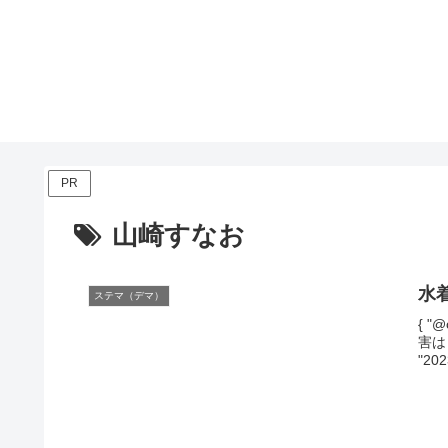
PR
山崎すなお
水
ステマ（デマ）
{ "@
害は日
"202