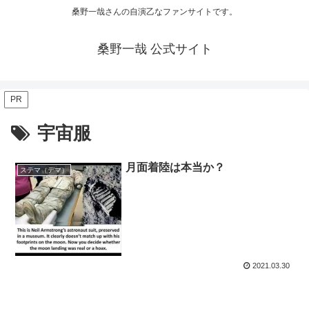
桑野一哉さんの自演乙なファンサイトです。
桑野一哉 公式サイト
PR
宇宙服
月面着陸は本当か？
ステマ（デマ）
2021.03.30