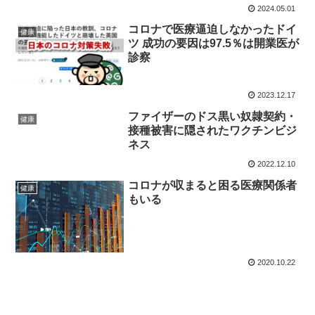
2024.05.01
コロナで医療逼迫しなかったドイ
健康
ツ 成功の要因は97.5％は開業医が
診察
2023.12.17
ファイザーのドス黒い奴隷契約・
健康
接種被害に隠されたワクチンビジ
ネス
2022.12.10
コロナが収まると困る医療関係者
健康
もいる
2020.10.22