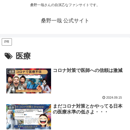
桑野一哉さんの自演乙なファンサイトです。
桑野一哉 公式サイト
PR
医療
コロナ対策で医師への信頼は激減
健康
2024.09.15
まだコロナ対策とかやってる日本
健康
の医療水準の低さよ・・・