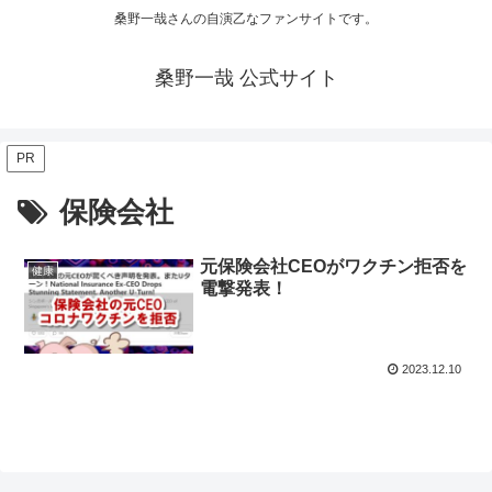
桑野一哉さんの自演乙なファンサイトです。
桑野一哉 公式サイト
PR
保険会社
元保険会社CEOがワクチン拒否を
健康
電撃発表！
2023.12.10