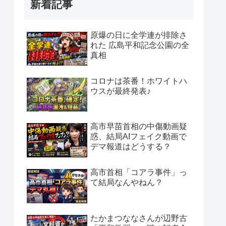
新着記事
原爆の日に全学連が排除さ
れた 広島平和記念公園の全
真相
コロナは茶番！ホワイトハ
ウスが最終発表♪
高市早苗首相の中傷動画疑
惑、結局AIフェイク動画で
デマ報道はどうする？
高市首相「コアラ事件」っ
て結局なんやねん？
たかまつななさんが辺野古