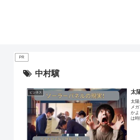
PR
中村驥
太
ビジネス
太陽
メガ
かよ
は時