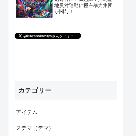
地反対運動に極左暴力集団
が関与！
カテゴリー
アイテム
ステマ（デマ）