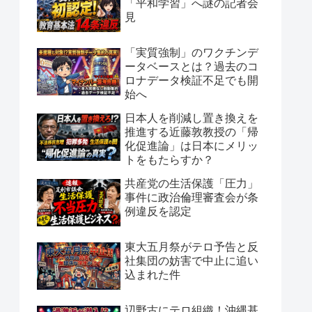
「平和学習」へ謎の記者会
見
「実質強制」のワクチンデ
ータベースとは？過去のコ
ロナデータ検証不足でも開
始へ
日本人を削減し置き換えを
推進する近藤敦教授の「帰
化促進論」は日本にメリッ
トをもたらすか？
共産党の生活保護「圧力」
事件に政治倫理審査会が条
例違反を認定
東大五月祭がテロ予告と反
社集団の妨害で中止に追い
込まれた件
辺野古にテロ組織！沖縄基