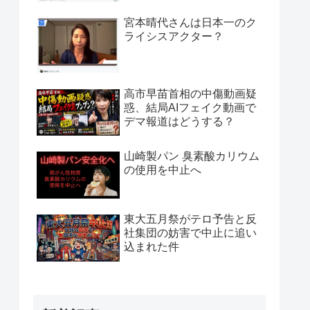
宮本晴代さんは日本一のク
ライシスアクター？
高市早苗首相の中傷動画疑
惑、結局AIフェイク動画で
デマ報道はどうする？
山崎製パン 臭素酸カリウム
の使用を中止へ
東大五月祭がテロ予告と反
社集団の妨害で中止に追い
込まれた件