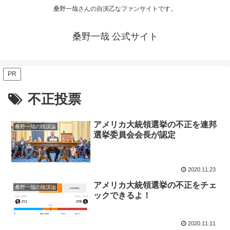
桑野一哉さんの自演乙なファンサイトです。
桑野一哉 公式サイト
PR
不正投票
アメリカ大統領選挙の不正を連邦
桑野一哉の陰謀論
選挙委員会会長が認定
2020.11.23
アメリカ大統領選挙の不正をチェ
桑野一哉の陰謀論
ックできるよ！
2020.11.11